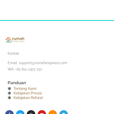
Kontak
Email:
support@rumahinspirasi.com
WA: +62 811-1301-710
Panduan
Tentang Kami
Kebijakan Privasi
Kebijakan Refund
F
T
I
Y
S
T
a
w
n
o
o
e
c
i
s
u
u
l
e
t
t
t
n
e