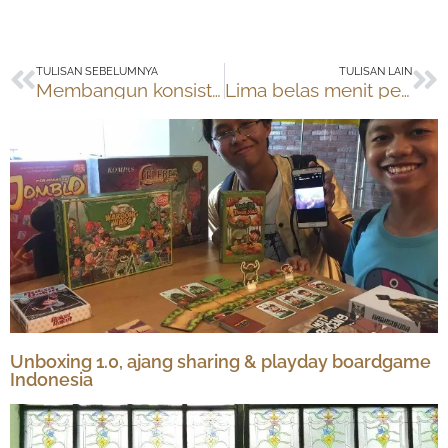
Prev
Ne
TULISAN SEBELUMNYA
TULISAN LAIN
Membangun konsistensi anak
Lima belas menit per hari
Unboxing 1.0, ajang sharing & playday boardgame
Indonesia