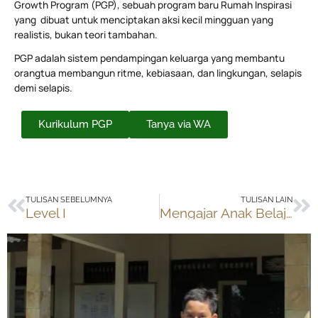
Growth Program (PGP), sebuah program baru Rumah Inspirasi
yang dibuat untuk menciptakan aksi kecil mingguan yang
realistis, bukan teori tambahan.
PGP adalah sistem pendampingan keluarga yang membantu
orangtua membangun ritme, kebiasaan, dan lingkungan, selapis
demi selapis.
Kurikulum PGP
Tanya via WA
Prev
Ne
TULISAN SEBELUMNYA
TULISAN LAIN
Level I
Mengajar Anak Belajar Membaca