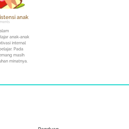
stensi anak
ments
dalam
elajar anak-anak
vasi internal
elajar. Pada
emang masih
han minatnya.
Panduan