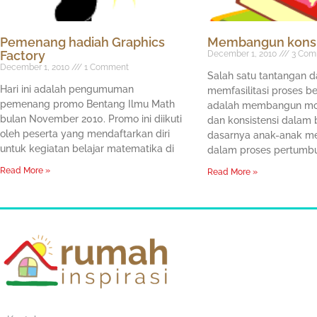
Pemenang hadiah Graphics
Membangun konsi
Factory
December 1, 2010
3 Com
December 1, 2010
1 Comment
Salah satu tantangan 
Hari ini adalah pengumuman
memfasilitasi proses b
pemenang promo Bentang Ilmu Math
adalah membangun moti
bulan November 2010. Promo ini diikuti
dan konsistensi dalam b
oleh peserta yang mendaftarkan diri
dasarnya anak-anak m
untuk kegiatan belajar matematika di
dalam proses pertumbu
Read More »
Read More »