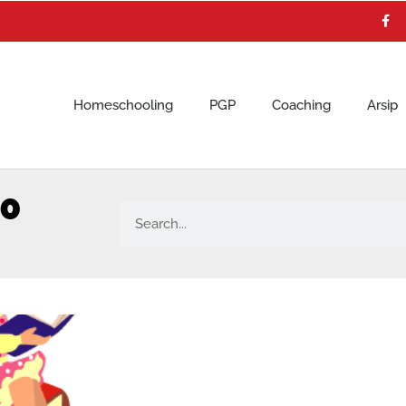
F
a
c
e
b
o
o
k
Homeschooling
PGP
Coaching
Arsip
10
Search