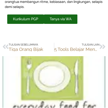
orangtua membangun ritme, kebiasaan, dan lingkungan, selapis
demi selapis.
Kurikulum PGP
Tanya via WA
Prev
Ne
TULISAN SEBELUMNYA
TULISAN LAIN
Tiga Orang Bijak
5 Tools Belajar Mengetik 10 Jari