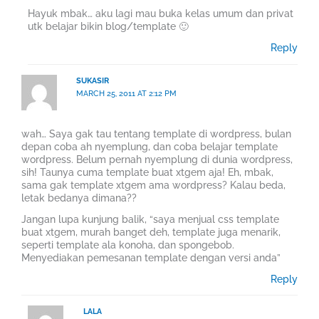
Hayuk mbak… aku lagi mau buka kelas umum dan privat
utk belajar bikin blog/template 🙂
Reply
SUKASIR
MARCH 25, 2011 AT 2:12 PM
wah… Saya gak tau tentang template di wordpress, bulan
depan coba ah nyemplung, dan coba belajar template
wordpress. Belum pernah nyemplung di dunia wordpress,
sih! Taunya cuma template buat xtgem aja! Eh, mbak,
sama gak template xtgem ama wordpress? Kalau beda,
letak bedanya dimana??
Jangan lupa kunjung balik, “saya menjual css template
buat xtgem, murah banget deh, template juga menarik,
seperti template ala konoha, dan spongebob.
Menyediakan pemesanan template dengan versi anda”
Reply
LALA