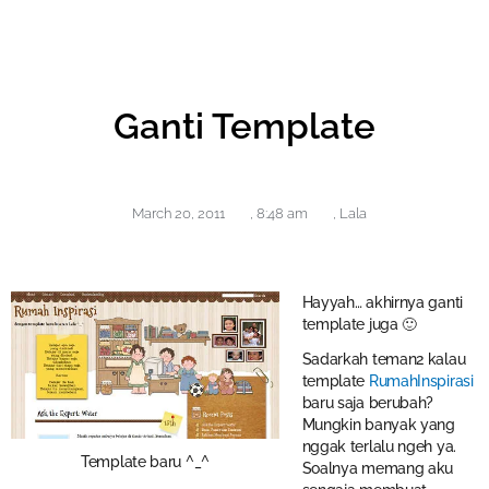
Ganti Template
March 20, 2011
,
8:48 am
,
Lala
Hayyah… akhirnya ganti
template juga 🙂
Sadarkah teman2 kalau
template
RumahInspirasi
baru saja berubah?
Mungkin banyak yang
nggak terlalu ngeh ya.
Template baru ^_^
Soalnya memang aku