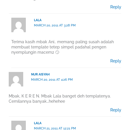
Reply
LALA
MARCH 20, 2011 AT 3:28 PM
Terima kasih mbak Ani.. memang paling susah adalah
membuat template tetep simpel padahal pengen
nyemplungin macem2 🙄
Reply
NUR AISYAH
MARCH 20, 2011 AT 4:26 PM
Mbak, K E R E N. Mbak Lala banget deh templatenya.
Cemilannya banyak…hehehee
Reply
LALA
MARCH 21, 2011 AT 12:21 PM