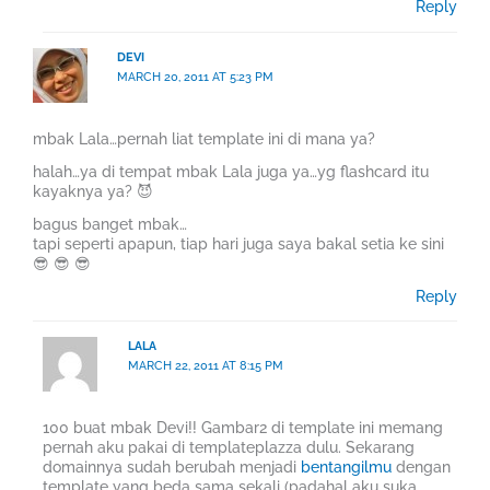
Reply
DEVI
MARCH 20, 2011 AT 5:23 PM
mbak Lala…pernah liat template ini di mana ya?
halah…ya di tempat mbak Lala juga ya…yg flashcard itu
kayaknya ya? 😈
bagus banget mbak…
tapi seperti apapun, tiap hari juga saya bakal setia ke sini
😎 😎 😎
Reply
LALA
MARCH 22, 2011 AT 8:15 PM
100 buat mbak Devi!! Gambar2 di template ini memang
pernah aku pakai di templateplazza dulu. Sekarang
domainnya sudah berubah menjadi
bentangilmu
dengan
template yang beda sama sekali (padahal aku suka