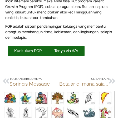
ingin ditemani beraksi, maka Anda bisa ikut program Parent
Growth Program (PGP), sebuah program baru Rumah Inspirasi
yang dibuat untuk menciptakan aksi kecil mingguan yang
realistis, bukan teori tambahan.
PGP adalah sistem pendampingan keluarga yang membantu
orangtua membangun ritme, kebiasaan, dan lingkungan, selapis
demi selapis.
Kurikulum PGP
Tanya via WA
Prev
Ne
TULISAN SEBELUMNYA
TULISAN LAIN
Spring’s Message
Belajar di mana saja: supermarket