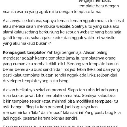
sengaja membuat
template baru dengan
nuansa warna yang agak mirip dengan template lama.
Alasannya sederhana, supaya teman-teman nggak merasa tersesat
atau merasa salah membuka website. Soalnya itu yang suka aku
alami kalau sedang berkunjung ke sebuah website yang baru saja
ganti template, suka agak2 keder dan nggak yakin.. ini website
yang aku maksud bukan??
Kenapa ganti template?
Yah lagi pengen aja. Alasan paling
mendasar adalah karena template lama itu templatenya orang
yang cuman aku rombak dikit-dikit. Sedangkan template baru ini
bener-bener aku buat sendiri dari nol jadi lebih fleksibel dan yang
pasti kalau template buatan sendiri nggak ada link2 selipan dari
developer template yang suka iseng.
Alasan berikutnya sekalian promosi. Siapa tahu abis ini ada yang
mau kursus privat bikin template sama aku. Soalnya kalau bisa
bikin template sendiri (atau minimal bisa modifikasi template) itu
asik banget. Blog itu kan personal, jadi bagusnya kan
mencerminkan “kita” dan “mood” kita saat ini. Yang pasti, blog kita
jadi nggak pasaran karena bikinan sendiri.