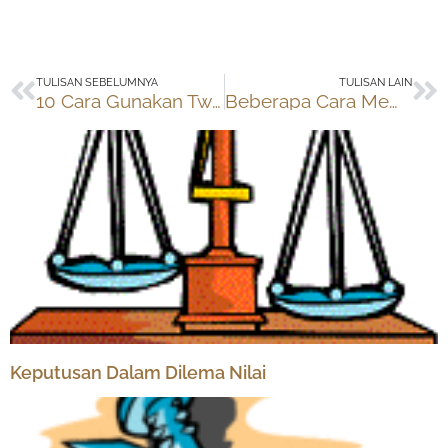
Prev
Ne
TULISAN SEBELUMNYA
TULISAN LAIN
10 Cara Gunakan Twitter secara Produktif
Beberapa Cara Memulai Homeschooling
Keputusan Dalam Dilema Nilai