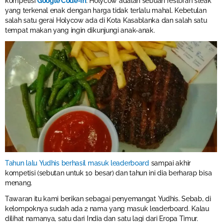
kompetisi
Google Code-in
. Holycow adalah sebuah restoran steak
yang terkenal enak dengan harga tidak terlalu mahal. Kebetulan
salah satu gerai Holycow ada di Kota Kasablanka dan salah satu
tempat makan yang ingin dikunjungi anak-anak.
Tahun lalu Yudhis berhasil masuk leaderboard
sampai akhir
kompetisi (sebutan untuk 10 besar) dan tahun ini dia berharap bisa
menang.
Tawaran itu kami berikan sebagai penyemangat Yudhis. Sebab, di
kelompoknya sudah ada 2 nama yang masuk leaderboard. Kalau
dilihat namanya, satu dari India dan satu lagi dari Eropa Timur.