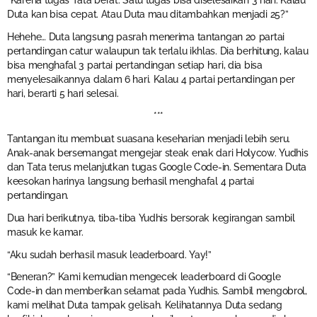
“Karena tugas Tata berat. Satu tugas bisa diselesaikan 3 hari. Kalau
Duta kan bisa cepat. Atau Duta mau ditambahkan menjadi 25?”
Hehehe… Duta langsung pasrah menerima tantangan 20 partai
pertandingan catur walaupun tak terlalu ikhlas. Dia berhitung, kalau
bisa menghafal 3 partai pertandingan setiap hari, dia bisa
menyelesaikannya dalam 6 hari. Kalau 4 partai pertandingan per
hari, berarti 5 hari selesai.
***
Tantangan itu membuat suasana keseharian menjadi lebih seru.
Anak-anak bersemangat mengejar steak enak dari Holycow. Yudhis
dan Tata terus melanjutkan tugas Google Code-in. Sementara Duta
keesokan harinya langsung berhasil menghafal 4 partai
pertandingan.
Dua hari berikutnya, tiba-tiba Yudhis bersorak kegirangan sambil
masuk ke kamar.
“Aku sudah berhasil masuk leaderboard. Yay!”
“Beneran?” Kami kemudian mengecek leaderboard di Google
Code-in dan memberikan selamat pada Yudhis. Sambil mengobrol,
kami melihat Duta tampak gelisah. Kelihatannya Duta sedang