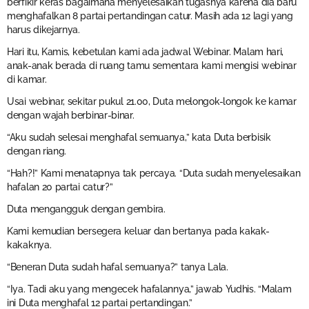
berfikir keras bagaimana menyelesaikan tugasnya karena dia baru
menghafalkan 8 partai pertandingan catur. Masih ada 12 lagi yang
harus dikejarnya.
Hari itu, Kamis, kebetulan kami ada jadwal Webinar. Malam hari,
anak-anak berada di ruang tamu sementara kami mengisi webinar
di kamar.
Usai webinar, sekitar pukul 21.00, Duta melongok-longok ke kamar
dengan wajah berbinar-binar.
“Aku sudah selesai menghafal semuanya,” kata Duta berbisik
dengan riang.
“Hah?!” Kami menatapnya tak percaya. “Duta sudah menyelesaikan
hafalan 20 partai catur?”
Duta mengangguk dengan gembira.
Kami kemudian bersegera keluar dan bertanya pada kakak-
kakaknya.
“Beneran Duta sudah hafal semuanya?” tanya Lala.
“Iya. Tadi aku yang mengecek hafalannya,” jawab Yudhis. “Malam
ini Duta menghafal 12 partai pertandingan.”