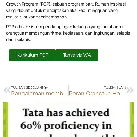
Growth Program (PGP), sebuah program baru Rumah Inspirasi
yang dibuat untuk menciptakan aksi kecil mingguan yang
realistis, bukan teori tambahan.
PGP adalah sistem pendampingan keluarga yang membantu
orangtua membangun ritme, kebiasaan, dan lingkungan, selapis
demi selapis.
Kurikulum PGP
Tanya via WA
Prev
Ne
TULISAN SEBELUMNYA
TULISAN LAIN
Pengalaman membuat buku “Sahroni”
Peran Orangtua Homeschooling: Fasilitator & Coach