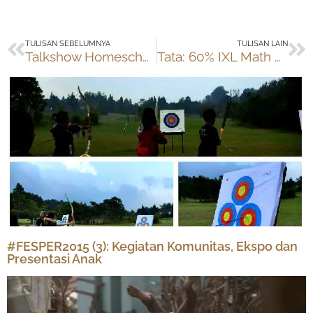
Prev
Ne
TULISAN SEBELUMNYA
TULISAN LAIN
Talkshow Homeschooling, Anak, Teknologi
Tata: 60% IXL Math Kelas 3
#FESPER2015 (3): Kegiatan Komunitas, Ekspo dan
Presentasi Anak