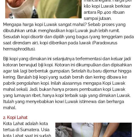
mancanegara. Harga per
kilo kopi Luwak berkisar
antara Rp 400 ribuan
sampai jutaan.
Mengapa harga kopi Luwak sangat mahal? Sebab proses yang
dibutuhkan untuk menghasilkan kopi Luwak jauh lebih rumit.
Sesudah kopi disortir dan dipilih yang bagus (yang tenggelam pada
saat direndam air), kopi diberikan pada luwak (Paradoxurus
hermaphroditus).
Biji kopi yang dimakan ini selanjutnya terfermentasi dan keluar jadi
kotoran berwujud biji kopi. Kotoran ini dikumpulkan dan dipisahkan
agar tak lagi berbentuk gumpalan. Setelah itu baru dijemur hingga
kering. Barulah biji kopi yang sudah bersih dan kering dibawa ke
pabrik pengolahan kopi. Inilah alasannya mengapa Kopi Luwak
mahal sekali. Jadi, bukan hanya proses pembuatan kopi Luwak
yang lumayan ribet, hanya kopi terbaik saja yang dimakan Luwak.
Itulah yang menyebabkan kowi Luwak istimewa dan berharga
mahal.
2. Kopi Lahat
Kota Lahat adalah kota
tertua di Sumatera. Usia
kota Lahat saat ini sudah