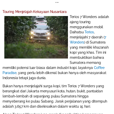
***
Touring Menjelajah Kekayaan Nusantara
Terios 7 Wonders adalah
ajang touring
menggunakan mobil
Daihatsu
Terios
,
menjelajahi 7 daerah (
7
Wonders
) di Sumatera
yang memiliki khazanah
kopi yang khas. Tim ini
membuktikan bahwa
Sumatera memang
memiliki potensi luar biasa dalam industri kopi, layaknya
Coffee
Paradise
, yang perlu lebih dikenal bukan hanya oleh masyarakat
Indonesia tetapi juga dunia.
Bukan hanya menjelajahi surga kopi, tim Terios 7 Wonders yang
berangkat dari Jakarta menyusuri kota, hutan, bukit, pantaidan
lembah-lembah di sepanjang pulau Sumatera hingga
menyeberang ke pulau Sabang. Jarak perjalanan yang ditempuh
adalah 3.657 km dan diselesaikan dalam waktu 15 hari.