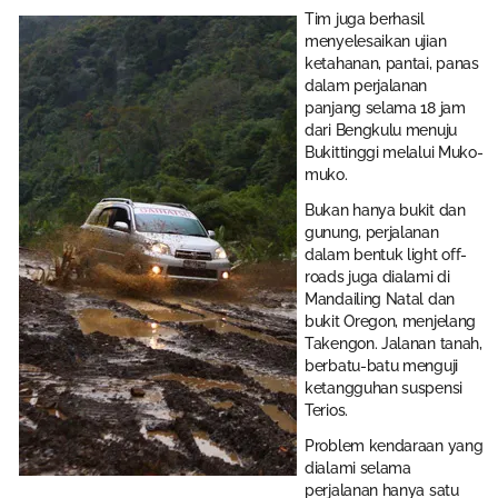
Tim juga berhasil
menyelesaikan ujian
ketahanan, pantai, panas
dalam perjalanan
panjang selama 18 jam
dari Bengkulu menuju
Bukittinggi melalui Muko-
muko.
Bukan hanya bukit dan
gunung, perjalanan
dalam bentuk light off-
roads juga dialami di
Mandailing Natal dan
bukit Oregon, menjelang
Takengon. Jalanan tanah,
berbatu-batu menguji
ketangguhan suspensi
Terios.
Problem kendaraan yang
dialami selama
perjalanan hanya satu