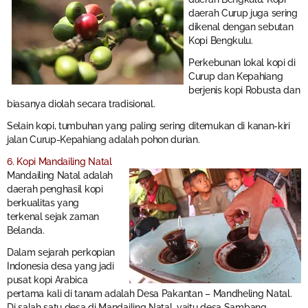
daerah Curup juga sering
dikenal dengan sebutan
Kopi Bengkulu.
Perkebunan lokal kopi di
Curup dan Kepahiang
berjenis kopi Robusta dan
biasanya diolah secara tradisional.
Selain kopi, tumbuhan yang paling sering ditemukan di kanan-kiri
jalan Curup-Kepahiang adalah pohon durian.
6. Kopi Mandailing Natal
Mandailing Natal adalah
daerah penghasil kopi
berkualitas yang
terkenal sejak zaman
Belanda.
Dalam sejarah perkopian
Indonesia desa yang jadi
pusat kopi Arabica
pertama kali di tanam adalah Desa Pakantan – Mandheling Natal.
Di salah satu desa di Mandailing Natal, yaitu desa Sambang