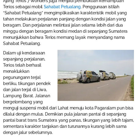
Ajang Terios 7 Wonders juga menjadi pembuktian kemampuan
Terios sebagai mobil
Sahabat Petualang
. Penggunaan istilah
“Sahabat Petualang” mengimplikasikan karakteristik mobil yang
tahan melakukan perjalanan panjang dengan kondisi jalan yang
beragam. Dan perjalanan melintasi jalan selama lebih dari dua
minggu dengan beragam kondisi medan di sepanjang Sumatera
menunjukkan bahwa Terios memang layak menyandang nama
Sahabat Petualang.
Dalam uji kendaraaan
sepanjang perjalanan,
Terios telah berhasil
menaklukkan
pegunungann terjal
berliku, tikungan pendek
dan jalan terjal di Liwa,
Lampung Barat. Jalanan
bergelombang yang
menguji suspensi mobil dari Lahat menuju kota Pagaralam pun bisa
dilalui dengan mulus. Demikian pula jalanan pantai di sepanjang
pantai barat trans Sumatera yang panas, tikungan yang lebih tajam,
sementara karakter tanjakan dan turunannya kurang lebih sama
dengan jalur sebelumnya.