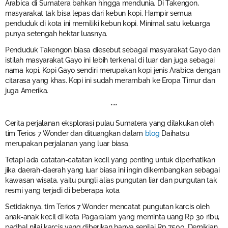
Arabica di Sumatera bahkan hingga mendunia. Di Takengon,
masyarakat tak bisa lepas dari kebun kopi. Hampir semua
penduduk di kota ini memiliki kebun kopi. Minimal satu keluarga
punya setengah hektar luasnya.
Penduduk Takengon biasa diesebut sebagai masyarakat Gayo dan
istilah masyarakat Gayo ini lebih terkenal di luar dan juga sebagai
nama kopi. Kopi Gayo sendiri merupakan kopi jenis Arabica dengan
citarasa yang khas. Kopi ini sudah merambah ke Eropa Timur dan
juga Amerika.
***
Cerita perjalanan eksplorasi pulau Sumatera yang dilakukan oleh
tim Terios 7 Wonder dan dituangkan dalam
blog
Daihatsu
merupakan perjalanan yang luar biasa.
Tetapi ada catatan-catatan kecil yang penting untuk diperhatikan
jika daerah-daerah yang luar biasa ini ingin dikembangkan sebagai
kawasan wisata, yaitu pungli alias pungutan liar dan pungutan tak
resmi yang terjadi di beberapa kota.
Setidaknya, tim Terios 7 Wonder mencatat pungutan karcis oleh
anak-anak kecil di kota Pagaralam yang meminta uang Rp 30 ribu,
padhal nilai karcis yang diberikan hanya senilai Rp 7500. Demikian