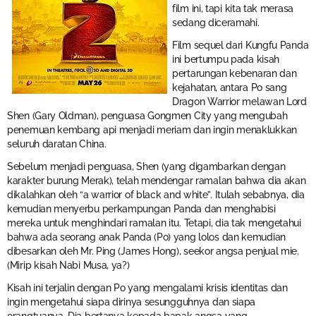
film ini, tapi kita tak merasa
sedang diceramahi.
Film sequel dari Kungfu Panda
ini bertumpu pada kisah
pertarungan kebenaran dan
kejahatan, antara Po sang
Dragon Warrior melawan Lord
Shen (Gary Oldman), penguasa Gongmen City yang mengubah
penemuan kembang api menjadi meriam dan ingin menaklukkan
seluruh daratan China.
Sebelum menjadi penguasa, Shen (yang digambarkan dengan
karakter burung Merak), telah mendengar ramalan bahwa dia akan
dikalahkan oleh “a warrior of black and white”. Itulah sebabnya, dia
kemudian menyerbu perkampungan Panda dan menghabisi
mereka untuk menghindari ramalan itu. Tetapi, dia tak mengetahui
bahwa ada seorang anak Panda (Po) yang lolos dan kemudian
dibesarkan oleh Mr. Ping (James Hong), seekor angsa penjual mie.
(Mirip kisah Nabi Musa, ya?)
Kisah ini terjalin dengan Po yang mengalami krisis identitas dan
ingin mengetahui siapa dirinya sesungguhnya dan siapa