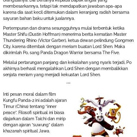
orangtuanya. Dia bertanya kepada bapak angsa yang
membesarkannya, tetapi tak mendapatkan jawaban apa-apa
karena dia saat kecil ditemukan dalam keranjang radish bersama
sayuran bahan baku untuk jualannya.
Pertempuran dan drama sesungguhnya mulai terbentuk ketika
Master Shifu (Dustin Hoffman) menerima berita kematian Master
Thundering Rhino (Victor Garber), ketua dewan pelindung Gongmen
City, karena ditembak dengan meriam buatan Lord Shen. Maka
dikirimlah Po, sang Panda Dragon Warrior bersama The Five.
Melalui pertarungan panjang dan kekalahan yang nyaris terjadi, Po
akhirnya berhasil mengalahkan Lord Shen dengan membalikkan
senjata meriam yang menjadi kekuatan Lord Shen.
***
Inti pesan moral dalam film
Kungfu Panda-2 ini adalah ajaran
Timur (China) tentang “inner
peace”. Filosofi spiritual ini biasa
diajarkan dalam Taichi dan mirip
dengan ajaran “suwung” dalam
khazanah spiritual Jawa.