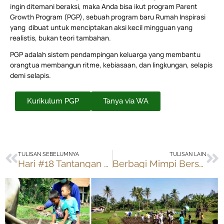
ingin ditemani beraksi, maka Anda bisa ikut program Parent
Growth Program (PGP), sebuah program baru Rumah Inspirasi
yang dibuat untuk menciptakan aksi kecil mingguan yang
realistis, bukan teori tambahan.
PGP adalah sistem pendampingan keluarga yang membantu
orangtua membangun ritme, kebiasaan, dan lingkungan, selapis
demi selapis.
Kurikulum PGP
Tanya via WA
Prev
Ne
TULISAN SEBELUMNYA
TULISAN LAIN
Hari #18 Tantangan Klub Oase
Berbagi Mimpi Bersama