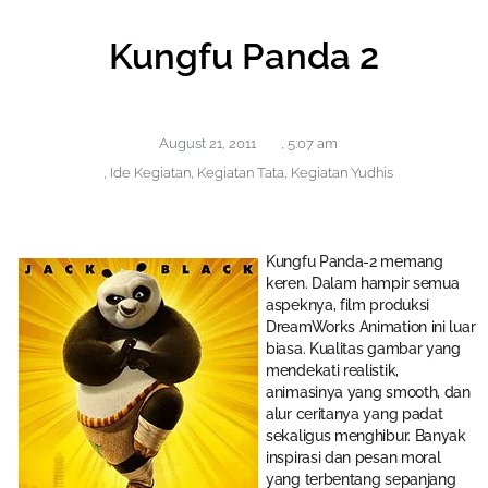
Kungfu Panda 2
August 21, 2011
,
5:07 am
,
Ide Kegiatan
,
Kegiatan Tata
,
Kegiatan Yudhis
Kungfu Panda-2 memang
keren. Dalam hampir semua
aspeknya, film produksi
DreamWorks Animation ini luar
biasa. Kualitas gambar yang
mendekati realistik,
animasinya yang smooth, dan
alur ceritanya yang padat
sekaligus menghibur. Banyak
inspirasi dan pesan moral
yang terbentang sepanjang