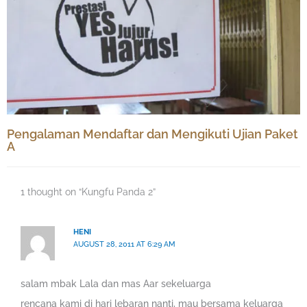
Pengalaman Mendaftar dan Mengikuti Ujian Paket
A
1 thought on “Kungfu Panda 2”
HENI
AUGUST 28, 2011 AT 6:29 AM
salam mbak Lala dan mas Aar sekeluarga
rencana kami di hari lebaran nanti, mau bersama keluarga