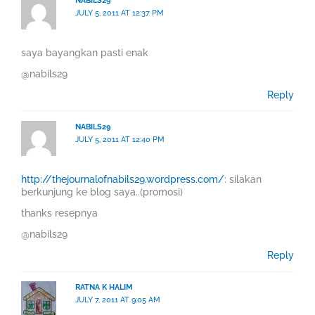
NABILS29
JULY 5, 2011 AT 12:37 PM
saya bayangkan pasti enak
@nabils29
Reply
NABILS29
JULY 5, 2011 AT 12:40 PM
http://thejournalofnabils29.wordpress.com/
: silakan
berkunjung ke blog saya..(promosi)
thanks resepnya
@nabils29
Reply
RATNA K HALIM
JULY 7, 2011 AT 9:05 AM