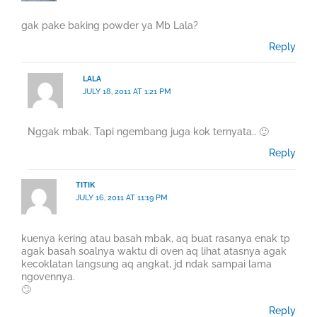
gak pake baking powder ya Mb Lala?
Reply
LALA
JULY 18, 2011 AT 1:21 PM
Nggak mbak. Tapi ngembang juga kok ternyata.. 🙂
Reply
TITIK
JULY 16, 2011 AT 11:19 PM
kuenya kering atau basah mbak, aq buat rasanya enak tp
agak basah soalnya waktu di oven aq lihat atasnya agak
kecoklatan langsung aq angkat, jd ndak sampai lama
ngovennya.
🙄
Reply