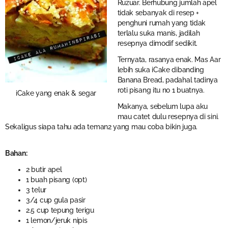
Ruzuar. Berhubung jumlah apel
tidak sebanyak di resep +
penghuni rumah yang tidak
terlalu suka manis, jadilah
resepnya dimodif sedikit.
Ternyata, rasanya enak. Mas Aar
lebih suka iCake dibanding
Banana Bread, padahal tadinya
roti pisang itu no 1 buatnya.
iCake yang enak & segar
Makanya, sebelum lupa aku
mau catet dulu resepnya di sini.
Sekaligus siapa tahu ada teman2 yang mau coba bikin juga.
Bahan:
2 butir apel
1 buah pisang (opt)
3 telur
3/4 cup gula pasir
2.5 cup tepung terigu
1 lemon/jeruk nipis