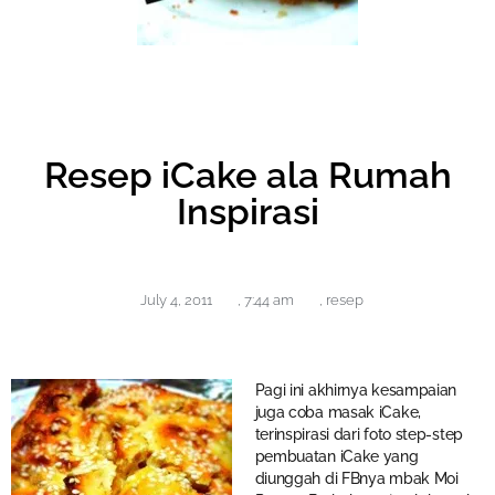
Resep iCake ala Rumah
Inspirasi
July 4, 2011
,
7:44 am
,
resep
Pagi ini akhirnya kesampaian
juga coba masak iCake,
terinspirasi dari foto step-step
pembuatan iCake yang
diunggah di FBnya mbak Moi