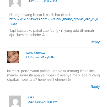
JULY 4, 2011 AT 8:47 PM
Hitungan yang benar bisa dilihat di sini:
http://wiki.answers.com/Q/How_many_grams_are_in_a
_cup
Tapi kalau aku pakai cup (cangkir) yang ada di rumah
aja. Huehehehehehe 😀
Reply
KARIN SABRINA
JULY 4, 2011 AT 1:36 PM
ini mesti pertanyaan paling luar biasa tentang icake inih..
minyak sayur itu apa ya mbak? biasanya merk apa ni yang
dipakai mbak lala? heheheehheheheh 😆
Reply
LALA
JULY 4, 2011 AT 8:48 PM