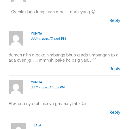
Ovenku juga lungsuran mbak… dari eyang 😀
Reply
YUNITA
JULY 4, 2011 AT 1:06 PM
demen nihh g pake nimbang2 bhub g ada timbangan tp g
ada oven jg. . .;( mmhhh, pake hc bs g yah. . ^^
Reply
YUNITA
JULY 4, 2011 AT 1:11 PM
Btw, cup nya tuh uk.nya gmana y,mb? 😐
Reply
LALA