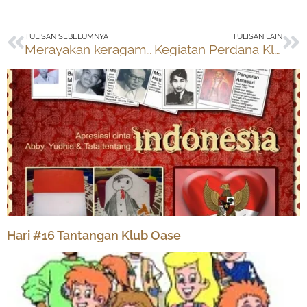
Prev
Ne
TULISAN SEBELUMNYA
TULISAN LAIN
Merayakan keragaman anak
Kegiatan Perdana Klub Oase
Hari #16 Tantangan Klub Oase