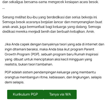
dan sekaligus bersama-sama mengecek kesiapan acara besok.
**
Senang melihat ibu-ibu yang berdedikasi dan serius bekerja ini.
Semoga besok acaranya berjalan lancar dan menyenangkan buat
anak-anak, juga bermanfaat bagi keluarga yang datang. Semoga
dedikasi mereka menjadi benih dan berbuah kebajikan. Amin.
Jika Anda capek dengan banyaknya teori yang ada di internet dan
ingin ditemani beraksi, maka Anda bisa ikut program Parent
Growth Program (PGP), sebuah program baru Rumah Inspirasi
yang dibuat untuk menciptakan aksi kecil mingguan yang
realistis, bukan teori tambahan.
PGP adalah sistem pendampingan keluarga yang membantu
orangtua membangun ritme, kebiasaan, dan lingkungan, selapis
demi selapis.
Kurikulum PGP
Tanya via WA