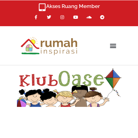
Skip
Akses Ruang Member
to
F
T
I
Y
S
T
content
a
w
n
o
o
e
c
i
s
u
u
l
e
t
t
t
n
e
b
t
a
u
d
g
o
e
g
b
c
r
o
r
r
e
l
a
k
a
o
m
m
u
d