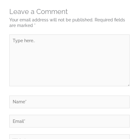
Leave a Comment
Your email address will not be published.
Required fields
are marked
*
Type
here..
Name*
Email*
Website