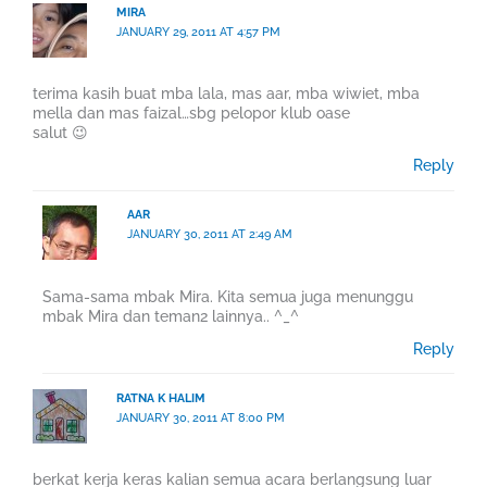
MIRA
JANUARY 29, 2011 AT 4:57 PM
terima kasih buat mba lala, mas aar, mba wiwiet, mba
mella dan mas faizal…sbg pelopor klub oase
salut 😉
Reply
AAR
JANUARY 30, 2011 AT 2:49 AM
Sama-sama mbak Mira. Kita semua juga menunggu
mbak Mira dan teman2 lainnya.. ^_^
Reply
RATNA K HALIM
JANUARY 30, 2011 AT 8:00 PM
berkat kerja keras kalian semua acara berlangsung luar