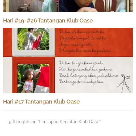
Hari #19-#26 Tantangan Klub Oase
Hari #17 Tantangan Klub Oase
5 thoughts on “Persiapan Kegiatan Klub Oase”