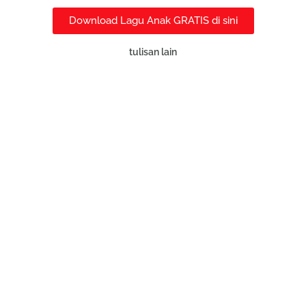
Download Lagu Anak GRATIS di sini
tulisan lain