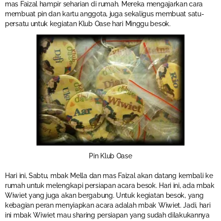
mas Faizal hampir seharian di rumah. Mereka mengajarkan cara
membuat pin dan kartu anggota, juga sekaligus membuat satu-
persatu untuk kegiatan Klub Oase hari Minggu besok.
Pin Klub Oase
Hari ini, Sabtu, mbak Mella dan mas Faizal akan datang kembali ke
rumah untuk melengkapi persiapan acara besok. Hari ini, ada mbak
Wiwiet yang juga akan bergabung. Untuk kegiatan besok, yang
kebagian peran menyiapkan acara adalah mbak Wiwiet. Jadi, hari
ini mbak Wiwiet mau sharing persiapan yang sudah dilakukannya