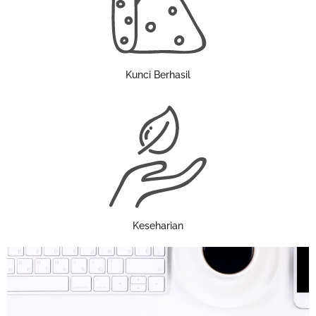
Kunci Berhasil
Keseharian