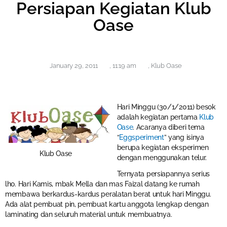
Persiapan Kegiatan Klub
Oase
January 29, 2011
,
11:19 am
,
Klub Oase
Hari Minggu (30/1/2011) besok
adalah kegiatan pertama
Klub
Oase
. Acaranya diberi tema
“
Eggsperiment
” yang isinya
berupa kegiatan eksperimen
Klub Oase
dengan menggunakan telur.
Ternyata persiapannya serius
lho. Hari Kamis, mbak Mella dan mas Faizal datang ke rumah
membawa berkardus-kardus peralatan berat untuk hari Minggu.
Ada alat pembuat pin, pembuat kartu anggota lengkap dengan
laminating dan seluruh material untuk membuatnya.