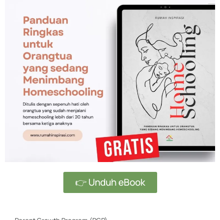
👉 Unduh eBook