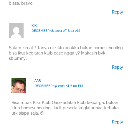
biasa, bravo!
Reply
KIKI
DECEMBER 18, 2011 AT 6:04 AM
Salam kenal..! Tanya nie, klo anakku bukan homeschooling
bisa ikut kegiatan klub oase ngga y? Makasih byk
sblumny..
Reply
AAR
DECEMBER 19, 2011 AT 6:00 PM
Bisa mbak Kiki. Klub Oase adalah klub keluarga, bukan
klub homeschooling. Jadi, peserta kegiatannya terbuka
utk siapa saja. 🙂
Reply