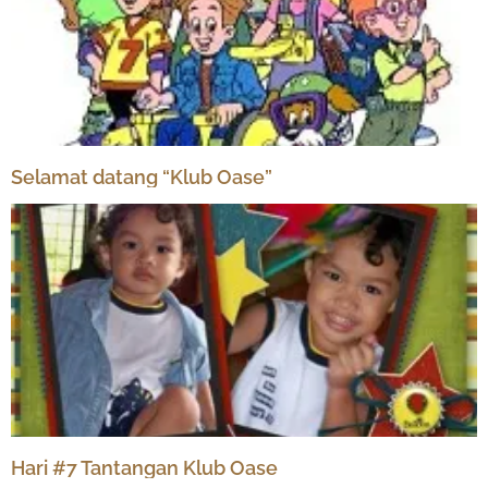
Selamat datang “Klub Oase”
Hari #7 Tantangan Klub Oase