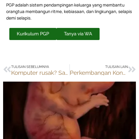
PGP adalah sistem pendampingan keluarga yang membantu
orangtua membangun ritme, kebiasaan, dan lingkungan, selapis
demi selapis.
Kurikulum PGP
Tanya via WA
Prev
Ne
TULISAN SEBELUMNYA
TULISAN LAIN
Komputer rusak? Saatnya belajar bertanggung jawab
Perkembangan Kondisi Kehamilan dan Bayi Minggu ke-7