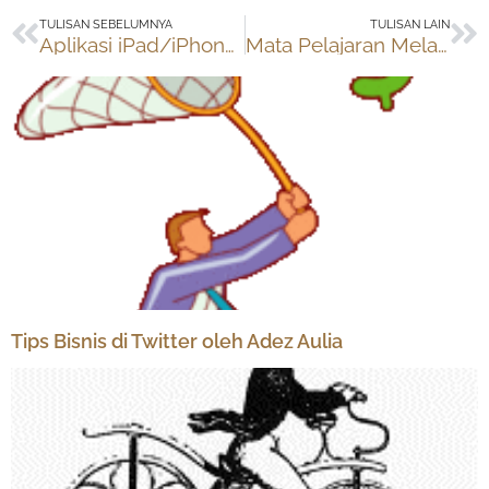
Prev
Ne
TULISAN SEBELUMNYA
TULISAN LAIN
Aplikasi iPad/iPhone untuk Preschool
Mata Pelajaran Melayani
Tips Bisnis di Twitter oleh Adez Aulia