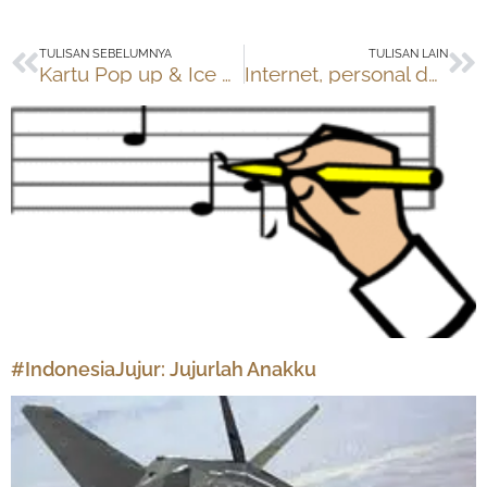
Prev
Ne
TULISAN SEBELUMNYA
TULISAN LAIN
Kartu Pop up & Ice Cream
Internet, personal dan sosial
#IndonesiaJujur: Jujurlah Anakku