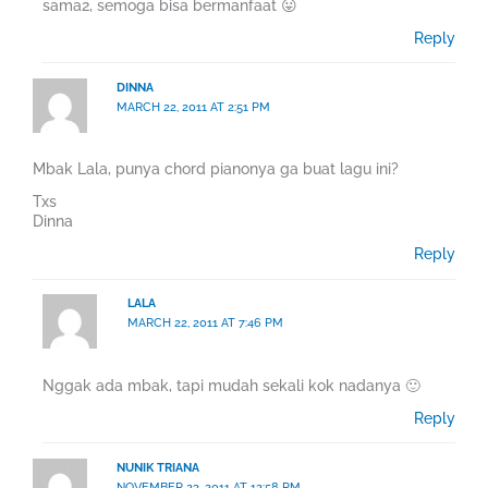
sama2, semoga bisa bermanfaat 😛
Reply
DINNA
MARCH 22, 2011 AT 2:51 PM
Mbak Lala, punya chord pianonya ga buat lagu ini?
Txs
Dinna
Reply
LALA
MARCH 22, 2011 AT 7:46 PM
Nggak ada mbak, tapi mudah sekali kok nadanya 🙂
Reply
NUNIK TRIANA
NOVEMBER 23, 2011 AT 12:58 PM