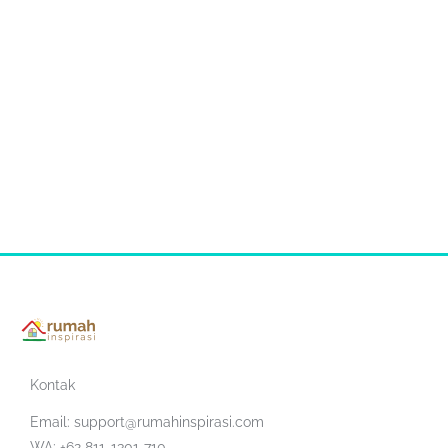
Kontak
Email:
support@rumahinspirasi.com
WA: +62 811-1301-710