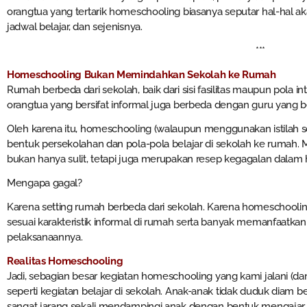
orangtua yang tertarik homeschooling biasanya seputar hal-hal akad
jadwal belajar, dan sejenisnya.
***
Homeschooling Bukan Memindahkan Sekolah ke Rumah
Rumah berbeda dari sekolah, baik dari sisi fasilitas maupun pola in
orangtua yang bersifat informal juga berbeda dengan guru yang be
Oleh karena itu, homeschooling (walaupun menggunakan istilah
bentuk persekolahan dan pola-pola belajar di sekolah ke rumah.
bukan hanya sulit, tetapi juga merupakan resep kegagalan dalam
Mengapa gagal?
Karena setting rumah berbeda dari sekolah. Karena homeschooli
sesuai karakteristik informal di rumah serta banyak memanfaatka
pelaksanaannya.
Realitas Homeschooling
Jadi, sebagian besar kegiatan homeschooling yang kami jalani (d
seperti kegiatan belajar di sekolah. Anak-anak tidak duduk diam be
sangat jarang sekali mendampingi anak dengan bentuk mengajar.