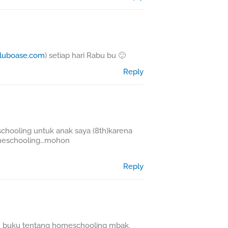
kluboase.com
) setiap hari Rabu bu 🙂
Reply
chooling untuk anak saya (8th)karena
omeschooling…mohon
Reply
an buku tentang homeschooling mbak.