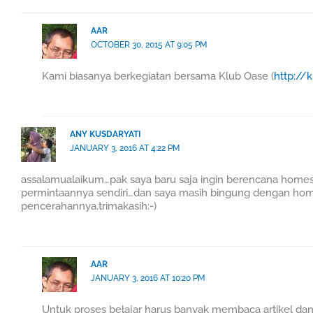
AAR
OCTOBER 30, 2015 AT 9:05 PM
Kami biasanya berkegiatan bersama Klub Oase (
http://
ANY KUSDARYATI
JANUARY 3, 2016 AT 4:22 PM
assalamualaikum…pak saya baru saja ingin berencana homes
permintaannya sendiri…dan saya masih bingung dengan h
pencerahannya,trimakasih:-)
AAR
JANUARY 3, 2016 AT 10:20 PM
Untuk proses belajar harus banyak membaca artikel d