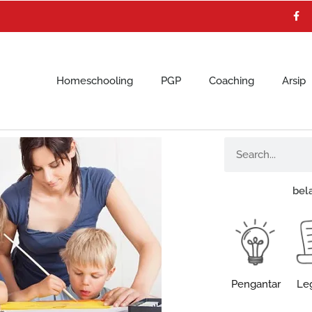
F
a
c
e
b
o
o
k
Homeschooling
PGP
Coaching
Arsip
Search
bel
Pengantar
Leg