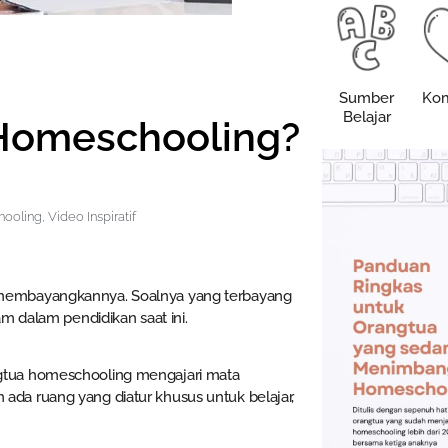
Sumber
Kom
Belajar
 Homeschooling?
hooling
,
Video Inspiratif
 membayangkannya. Soalnya yang terbayang
m dalam pendidikan saat ini.
gtua homeschooling mengajari mata
da ruang yang diatur khusus untuk belajar,