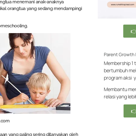
orangtua menemani anak-anaknya
ipikal orangtua yang sedang mendampingi
homeschooling.

Parent Growth
Membership 1 t
bertumbuh mel
program aksi y
Membantu memb
relasi yang leb

.com
yaan yang paling sering ditanyakan oleh