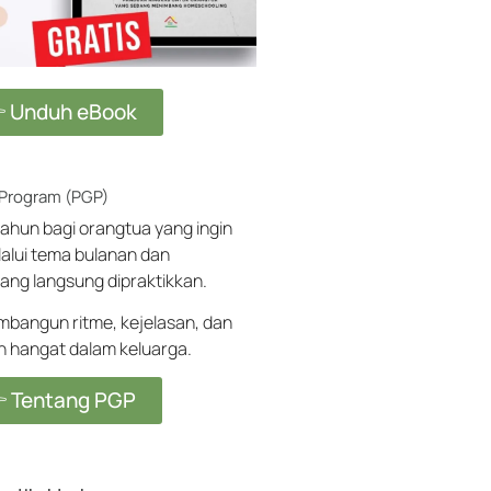
 Unduh eBook
 Program (PGP)
ahun bagi orangtua yang ingin
alui tema bulanan dan
ang langsung dipraktikkan.
angun ritme, kejelasan, dan
ih hangat dalam keluarga.
 Tentang PGP