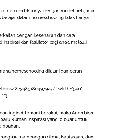
 dan membedakannya dengan model belajar di
es belajar dalam homeschooling tidak hanya
erkaitan dengan keseharian dan cara
nspirasi dan fasilitator bagi anak, melalui
mana homeschooling dijalani dan peran
/videos/829485180497947/” width=”500″
”1″]
dan ingin ditemani beraksi, maka Anda bisa
baru Rumah Inspirasi yang dibuat untuk
tambahan.
rangtua membangun ritme, kebiasaan, dan