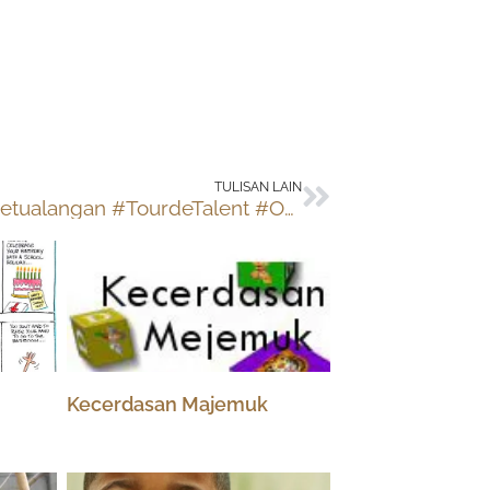
Next
TULISAN LAIN
Video Petualangan #TourdeTalent #OaseBackpackerFamily karya Yudhis
Kecerdasan Majemuk