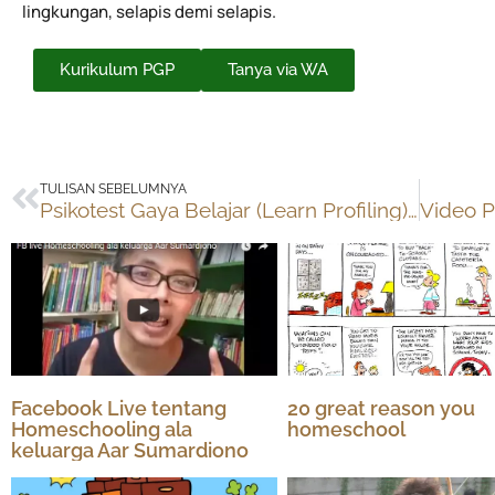
lingkungan, selapis demi selapis.
Kurikulum PGP
Tanya via WA
Prev
TULISAN SEBELUMNYA
Psikotest Gaya Belajar (Learn Profiling) bersama Leantegra
Facebook Live tentang
20 great reason you
Homeschooling ala
homeschool
keluarga Aar Sumardiono