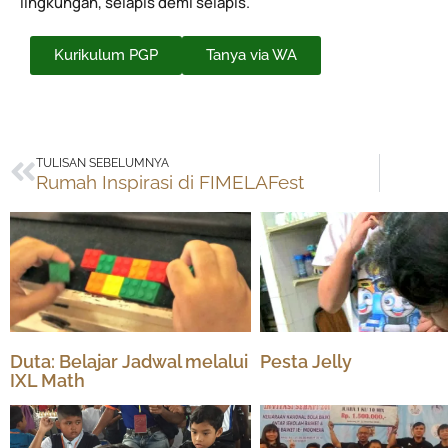
lingkungan, selapis demi selapis.
Kurikulum PGP
Tanya via WA
Prev
TULISAN SEBELUMNYA
Rumah Inspirasi di FIMELAFest
Duta: Belajar Jadwal melalui
Pesta Jelly
IXL Math