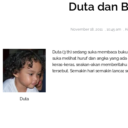
Duta dan 
November 18, 2011
,
10:45 am
,
K
Duta (3 th) sedang suka membaca buku.
suka melihat huruf dan angka yang ad
keras-keras, seakan-akan memberitahu 
tersebut. Semakin hari semakin lancar
Duta