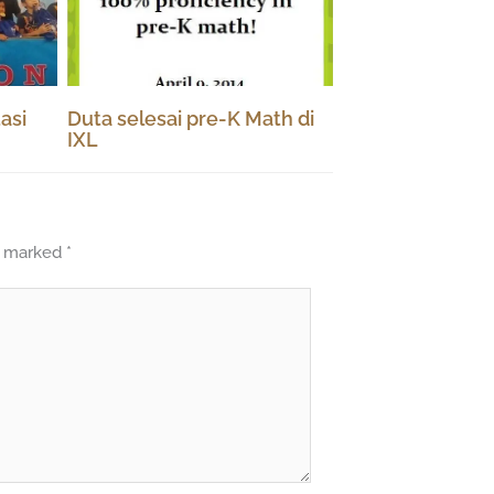
asi
Duta selesai pre-K Math di
IXL
re marked
*