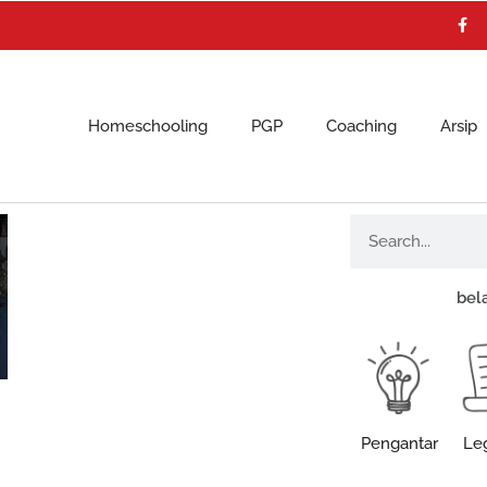
F
a
c
e
b
o
o
k
Homeschooling
PGP
Coaching
Arsip
Search
bel
Pengantar
Leg