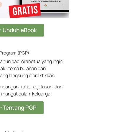
 Unduh eBook
 Program (PGP)
ahun bagi orangtua yang ingin
alui tema bulanan dan
ang langsung dipraktikkan.
angun ritme, kejelasan, dan
ih hangat dalam keluarga.
 Tentang PGP