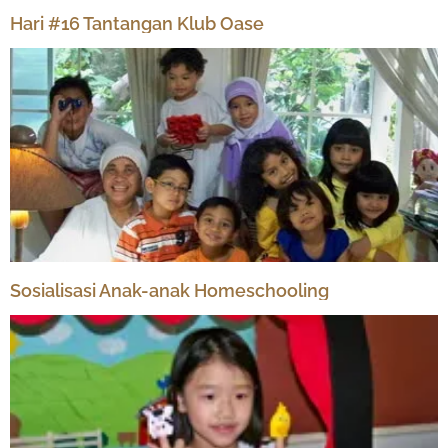
Hari #16 Tantangan Klub Oase
Sosialisasi Anak-anak Homeschooling