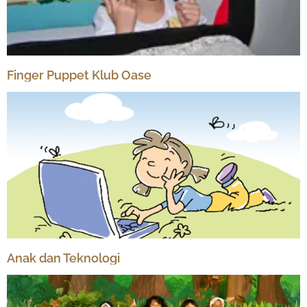
Finger Puppet Klub Oase
Anak dan Teknologi