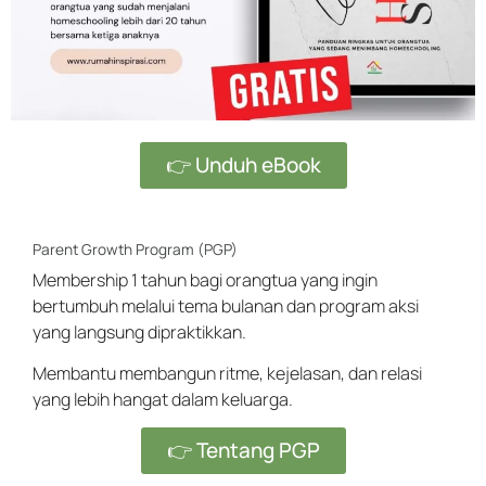
👉 Unduh eBook
Parent Growth Program (PGP)
Membership 1 tahun bagi orangtua yang ingin
bertumbuh melalui tema bulanan dan program aksi
yang langsung dipraktikkan.
Membantu membangun ritme, kejelasan, dan relasi
yang lebih hangat dalam keluarga.
👉 Tentang PGP