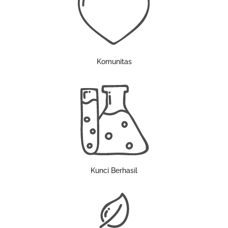
Komunitas
Kunci Berhasil