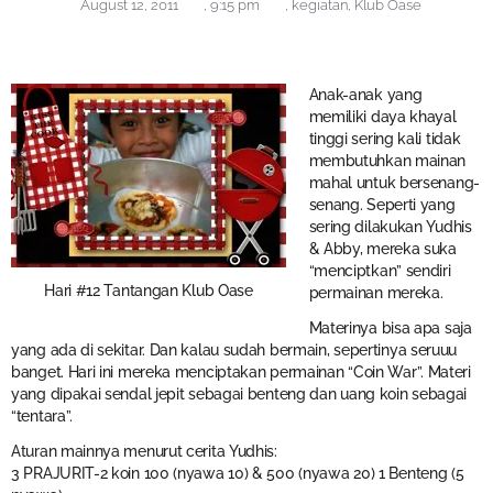
August 12, 2011
,
9:15 pm
,
kegiatan
,
Klub Oase
Anak-anak yang
memiliki daya khayal
tinggi sering kali tidak
membutuhkan mainan
mahal untuk bersenang-
senang. Seperti yang
sering dilakukan Yudhis
& Abby, mereka suka
“menciptkan” sendiri
Hari #12 Tantangan Klub Oase
permainan mereka.
Materinya bisa apa saja
yang ada di sekitar. Dan kalau sudah bermain, sepertinya seruuu
banget. Hari ini mereka menciptakan permainan “Coin War”. Materi
yang dipakai sendal jepit sebagai benteng dan uang koin sebagai
“tentara”.
Aturan mainnya menurut cerita Yudhis:
3 PRAJURIT-2 koin 100 (nyawa 10) & 500 (nyawa 20) 1 Benteng (5