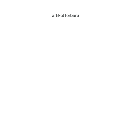
artikel terbaru