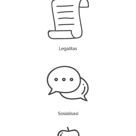
Legalitas
Sosialisasi