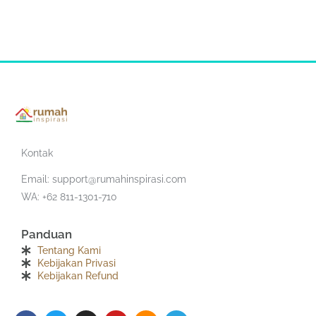
Kontak
Email:
support@rumahinspirasi.com
WA: +62 811-1301-710
Panduan
Tentang Kami
Kebijakan Privasi
Kebijakan Refund
F
T
I
Y
S
T
a
w
n
o
o
e
c
i
s
u
u
l