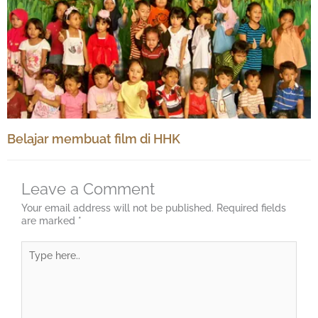
Belajar membuat film di HHK
Leave a Comment
Your email address will not be published.
Required fields
are marked
*
Type
here..