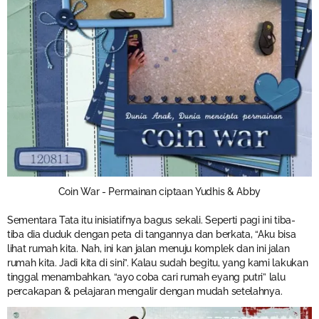
Coin War - Permainan ciptaan Yudhis & Abby
Sementara Tata itu inisiatifnya bagus sekali. Seperti pagi ini tiba-
tiba dia duduk dengan peta di tangannya dan berkata, “Aku bisa
lihat rumah kita. Nah, ini kan jalan menuju komplek dan ini jalan
rumah kita. Jadi kita di sini”. Kalau sudah begitu, yang kami lakukan
tinggal menambahkan, “ayo coba cari rumah eyang putri” lalu
percakapan & pelajaran mengalir dengan mudah setelahnya.