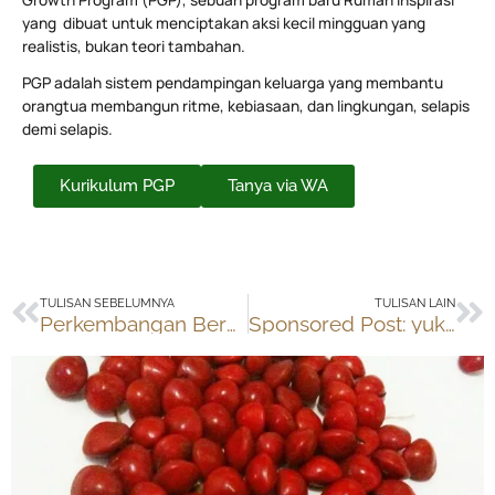
yang dibuat untuk menciptakan aksi kecil mingguan yang
realistis, bukan teori tambahan.
PGP adalah sistem pendampingan keluarga yang membantu
orangtua membangun ritme, kebiasaan, dan lingkungan, selapis
demi selapis.
Kurikulum PGP
Tanya via WA
Prev
Ne
TULISAN SEBELUMNYA
TULISAN LAIN
Perkembangan Berenang Yudhis & Tata di 2015
Sponsored Post: yuk sama-sama bikin kue di #WorldBakingDay