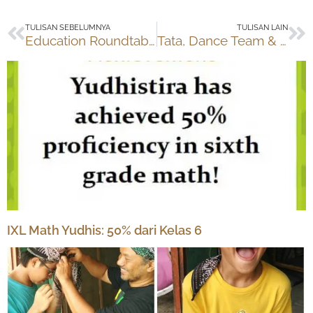
Prev
Ne
TULISAN SEBELUMNYA
TULISAN LAIN
Education Roundtable: Teknologi & Pendidikan untuk Nusantara
Tata, Dance Team & Stage Studio
IXL Math Yudhis: 50% dari Kelas 6