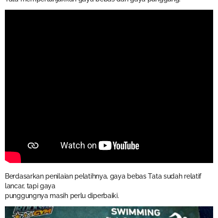
Berdasarkan penilaian pelatihnya, gaya bebas Tata sudah relatif
lancar, tapi gaya
punggungnya masih perlu diperbaiki.