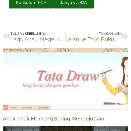
Kurikulum PGP
Tanya via WA
Prev
Ne
TULISAN SEBELUMNYA
TULISAN LAIN
Lagu Anak: Negeriku Indah
Jalan ke Toko Buku Gramedia Matraman
Anak-anak Memang Sering Mengejutkan