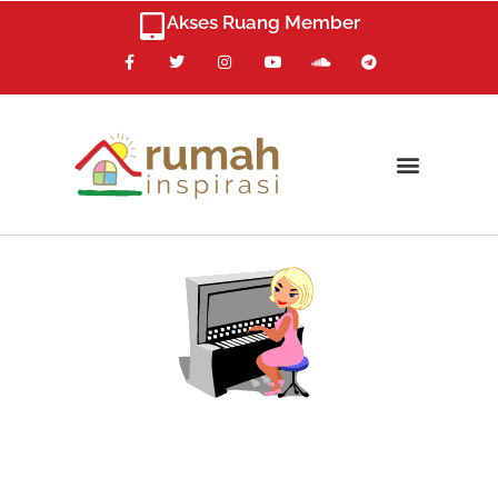
Skip
Akses Ruang Member
to
F
T
I
Y
S
T
content
a
w
n
o
o
e
c
i
s
u
u
l
e
t
t
t
n
e
b
t
a
u
d
g
o
e
g
b
c
r
o
r
r
e
l
a
k
a
o
m
m
u
d