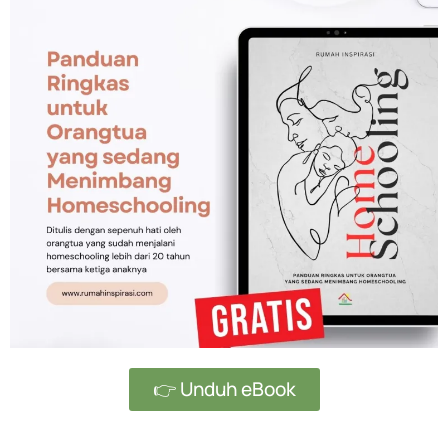
👉 Unduh eBook