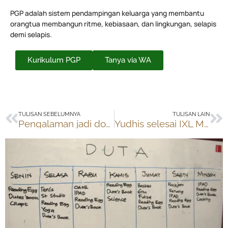
PGP adalah sistem pendampingan keluarga yang membantu
orangtua membangun ritme, kebiasaan, dan lingkungan, selapis
demi selapis.
Kurikulum PGP
Tanya via WA
Prev
Ne
TULISAN SEBELUMNYA
TULISAN LAIN
Pengalaman jadi dosen Aplikasi Internet di UI tahun 2014
Yudhis selesai IXL Math Kelas 8