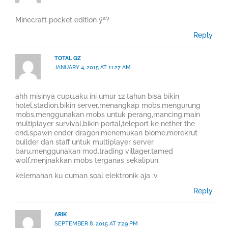
Minecraft pocket edition ÿª?
Reply
TOTAL QZ
JANUARY 4, 2015 AT 11:27 AM
ahh misinya cupu,aku ini umur 12 tahun bisa bikin
hotel,stadion,bikin server,menangkap mobs,mengurung
mobs,menggunakan mobs untuk perang,mancing,main
multiplayer survival,bikin portal,teleport ke nether the
end,spawn ender dragon,menemukan biome,merekrut
builder dan staff untuk multiplayer server
baru,menggunakan mod,trading villager,tamed
wolf,menjnakkan mobs terganas sekalipun.
kelemahan ku cuman soal elektronik aja :v
Reply
ARIK
SEPTEMBER 8, 2015 AT 7:29 PM