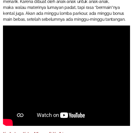
menarik. Karena dibuat oleh anak-anak untuk anak-anak,
maka walau materinya lumayan padat, tapi rasa “bermain”nya
kental juga. Akan ada minggu lomba parkour, ada minggu bonus
main bebas, setelah sebelumnya ada minggu-minggu tantangan.