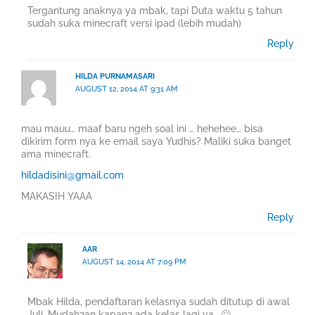
Tergantung anaknya ya mbak, tapi Duta waktu 5 tahun
sudah suka minecraft versi ipad (lebih mudah)
Reply
HILDA PURNAMASARI
AUGUST 12, 2014 AT 9:31 AM
mau mauu… maaf baru ngeh soal ini … hehehee… bisa
dikirim form nya ke email saya Yudhis? Maliki suka banget
ama minecraft.
hildadisini@gmail.com
MAKASIH YAAA
Reply
AAR
AUGUST 14, 2014 AT 7:09 PM
Mbak Hilda, pendaftaran kelasnya sudah ditutup di awal
Juli. Mudah2an kapan2 ada kelas lagi ya.. 🙂