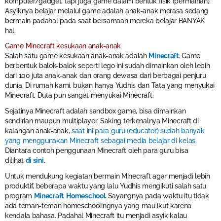
komputer/gadget, tapi juga game dalam bentuk fisik (permainan).
Asyiknya belajar melalui game adalah anak-anak merasa sedang
bermain padahal pada saat bersamaan mereka belajar BANYAK
hal.
Game Minecraft kesukaan anak-anak
Salah satu game kesukaan anak-anak adalah
Minecraft
. Game
berbentuk balok-balok seperti lego ini sudah dimainkan oleh lebih
dari 100 juta anak-anak dan orang dewasa dari berbagai penjuru
dunia. Di rumah kami, bukan hanya Yudhis dan Tata yang menyukai
Minecraft. Duta pun sangat menyukai Minecraft.
Sejatinya Minecraft adalah sandbox game, bisa dimainkan
sendirian maupun multiplayer. Saking terkenalnya Minecraft di
kalangan anak-anak,
saat ini para guru (educator) sudah banyak
yang menggunakan Minecraft sebagai media belajar di kelas
.
Diantara contoh penggunaan Minecraft oleh para guru bisa
dilihat
di sini
.
Untuk mendukung kegiatan bermain Minecraft agar menjadi lebih
produktif, beberapa waktu yang lalu Yudhis mengikuti salah satu
program
Minecraft Homeschool
.
Sayangnya pada waktu itu tidak
ada teman-teman homeschoolingnya yang mau ikut karena
kendala bahasa. Padahal Minecraft itu menjadi asyik kalau