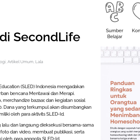
Sumber
Kom
di SecondLife
Belajar
logi
,
Artikel Umum
,
Lala
 Education (SLED) Indonesia mengadakan
orban bencana Mentawai dan Merapi.
 merchandize bazaar, dan kegiatan sosial
0. Dana yang terkumpul akan disumbangkan
liki oleh para aktivits SLED-Id.
g lalu dan langsung dieksekusi bersama-sama
to dan video, membuat publikasi, serta
ki oleh para anggota SLED-Id.