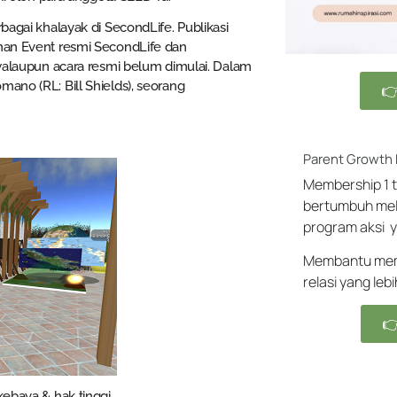
agai khalayak di SecondLife. Publikasi
man Event resmi SecondLife dan
walaupun acara resmi belum dimulai. Dalam
ano (RL: Bill Shields), seorang

Parent Growth
Membership 1 t
bertumbuh mel
program aksi y
Membantu memb
relasi yang leb

ebaya & hak tinggi