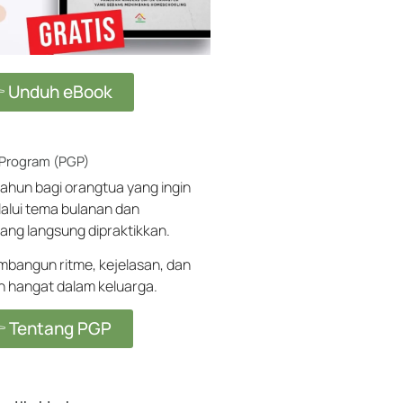
 Unduh eBook
 Program (PGP)
ahun bagi orangtua yang ingin
alui tema bulanan dan
ang langsung dipraktikkan.
angun ritme, kejelasan, dan
ih hangat dalam keluarga.
 Tentang PGP