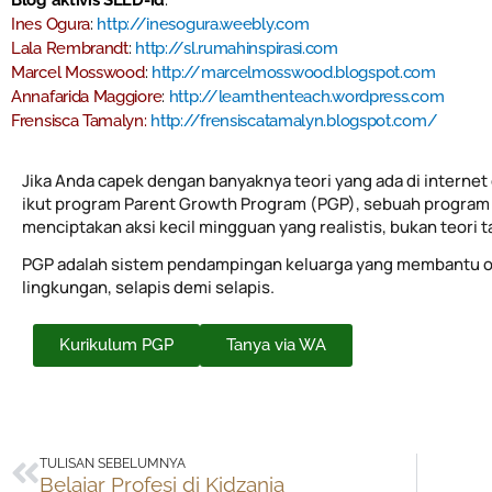
Blog aktivis SLED-id
:
Ines Ogura
:
http://inesogura.weebly.com
Lala Rembrandt
:
http://sl.rumahinspirasi.com
Marcel Mosswood
:
http://marcelmosswood.blogspot.com
Annafarida Maggiore
:
http://learnthenteach.wordpress.com
Frensisca Tamalyn:
http://frensiscatamalyn.blogspot.com/
Jika Anda capek dengan banyaknya teori yang ada di internet 
ikut program Parent Growth Program (PGP), sebuah program 
menciptakan aksi kecil mingguan yang realistis, bukan teori 
PGP adalah sistem pendampingan keluarga yang membantu o
lingkungan, selapis demi selapis.
Kurikulum PGP
Tanya via WA
Prev
TULISAN SEBELUMNYA
Belajar Profesi di Kidzania