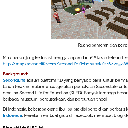
Ruang pameran dan pert
Mau berkunjung ke lokasi penggalangan dana? Silakan teleport ke 
http://maps.secondlife.com/secondlife/Madhupak/246/205/8
Background:
SecondLife
adalah platform 3D yang banyak dipakai untuk berma
tahun terakhir, mulai muncul gerakan pemakaian SecondLife untu
gerakan Second Life for Education (SLED). Banyak lembaga besar
berbagai museum, perpustakaan, dan perguruan tinggi.
Di Indonesia, beberapa orang ibu-ibu praktisi pendidikan berbasis
Indonesia
. Mereka membuat grup di Facebook, membuat blog, da