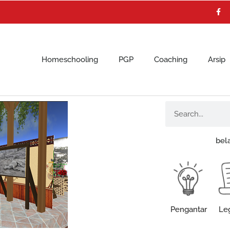
F
a
c
e
b
o
o
k
Homeschooling
PGP
Coaching
Arsip
Search
bel
Pengantar
Leg