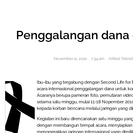
Penggalangan dana 
November 11, 2010
,
7:34 am
,
Artikel Tekno
Ibu-ibu yang tergabung dengan Second Life for
acara internasional penggalangan dana untuk k
Acaranya berupa pameran foto, pemutaran video,
selama satu minggu, mulai 11-18 Nopember 201
kepada korban bencana melalui jaringan yang dimi
Kegiatan ini baru direncanakan satu minggu yan
dengan membangun tempat acara, menyiapkan fo
menggerakkan jaringan internasional yang dimili