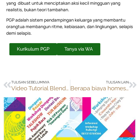
yang dibuat untuk menciptakan aksi kecil mingguan yang
realistis, bukan teori tambahan.
PGP adalah sistem pendampingan keluarga yang membantu
orangtua membangun ritme, kebiasaan, dan lingkungan, selapis
demi selapis.
Kurikulum PGP
Tanya via WA
Prev
Ne
TULISAN SEBELUMNYA
TULISAN LAIN
Video Tutorial Blender oleh Yudhis
Berapa biaya homeschooling?