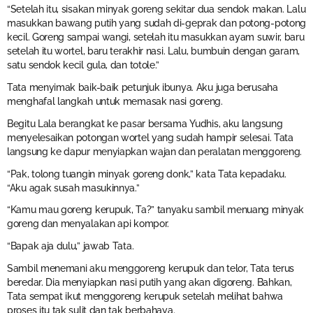
“Setelah itu, sisakan minyak goreng sekitar dua sendok makan. Lalu
masukkan bawang putih yang sudah di-geprak dan potong-potong
kecil. Goreng sampai wangi, setelah itu masukkan ayam suwir, baru
setelah itu wortel, baru terakhir nasi. Lalu, bumbuin dengan garam,
satu sendok kecil gula, dan totole.”
Tata menyimak baik-baik petunjuk ibunya. Aku juga berusaha
menghafal langkah untuk memasak nasi goreng.
Begitu Lala berangkat ke pasar bersama Yudhis, aku langsung
menyelesaikan potongan wortel yang sudah hampir selesai. Tata
langsung ke dapur menyiapkan wajan dan peralatan menggoreng.
“Pak, tolong tuangin minyak goreng donk,” kata Tata kepadaku.
“Aku agak susah masukinnya.”
“Kamu mau goreng kerupuk, Ta?” tanyaku sambil menuang minyak
goreng dan menyalakan api kompor.
“Bapak aja dulu,” jawab Tata.
Sambil menemani aku menggoreng kerupuk dan telor, Tata terus
beredar. Dia menyiapkan nasi putih yang akan digoreng. Bahkan,
Tata sempat ikut menggoreng kerupuk setelah melihat bahwa
proses itu tak sulit dan tak berbahaya.