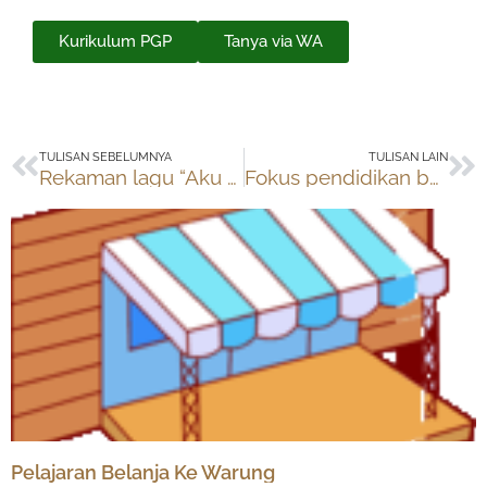
Kurikulum PGP
Tanya via WA
Prev
Ne
TULISAN SEBELUMNYA
TULISAN LAIN
Rekaman lagu “Aku Bisa”
Fokus pendidikan bukan mengajar
Pelajaran Belanja Ke Warung