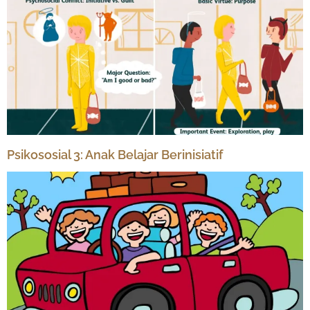
Psikososial 3: Anak Belajar Berinisiatif