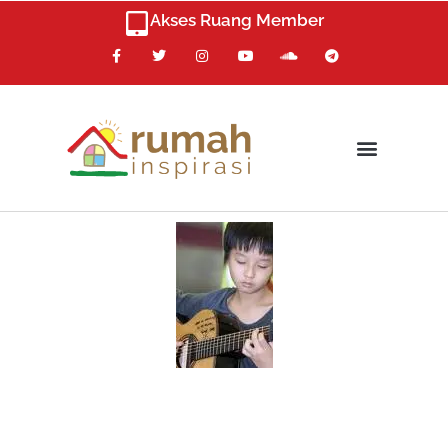
Skip
Akses Ruang Member
to
F
T
I
Y
S
T
content
a
w
n
o
o
e
c
i
s
u
u
l
e
t
t
t
n
e
b
t
a
u
d
g
o
e
g
b
c
r
o
r
r
e
l
a
k
a
o
m
m
u
d