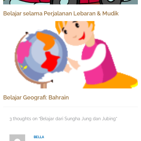
Belajar selama Perjalanan Lebaran & Mudik
Belajar Geografi: Bahrain
3 thoughts on “Belajar dari Sungha Jung dan Jubing”
BELLA