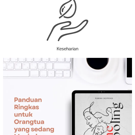
Keseharian