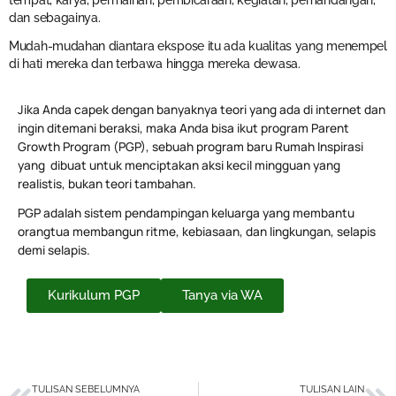
dan sebagainya.
Mudah-mudahan diantara ekspose itu ada kualitas yang menempel
di hati mereka dan terbawa hingga mereka dewasa.
Jika Anda capek dengan banyaknya teori yang ada di internet dan
ingin ditemani beraksi, maka Anda bisa ikut program Parent
Growth Program (PGP), sebuah program baru Rumah Inspirasi
yang dibuat untuk menciptakan aksi kecil mingguan yang
realistis, bukan teori tambahan.
PGP adalah sistem pendampingan keluarga yang membantu
orangtua membangun ritme, kebiasaan, dan lingkungan, selapis
demi selapis.
Kurikulum PGP
Tanya via WA
Prev
Ne
TULISAN SEBELUMNYA
TULISAN LAIN