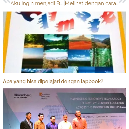
Aku ingin menjadi Bapak Rumah Tangga
Melihat dengan cara berbeda
Apa yang bisa dipelajari dengan lapbook?