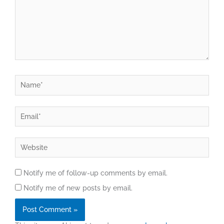
Name*
Email*
Website
Notify me of follow-up comments by email.
Notify me of new posts by email.