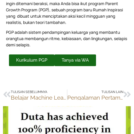
ingin ditemani beraksi, maka Anda bisa ikut program Parent
Growth Program (PGP), sebuah program baru Rumah Inspirasi
yang dibuat untuk menciptakan aksi kecil mingguan yang
realistis, bukan teori tambahan.
PGP adalah sistem pendampingan keluarga yang membantu
orangtua membangun ritme, kebiasaan, dan lingkungan, selapis
demi selapis.
Kurikulum PGP
Tanya via WA
Prev
Ne
TULISAN SEBELUMNYA
TULISAN LAIN
Belajar Machine Learning bersama PacmannAI
Pengalaman Pertama Duta Menginap Sendiri