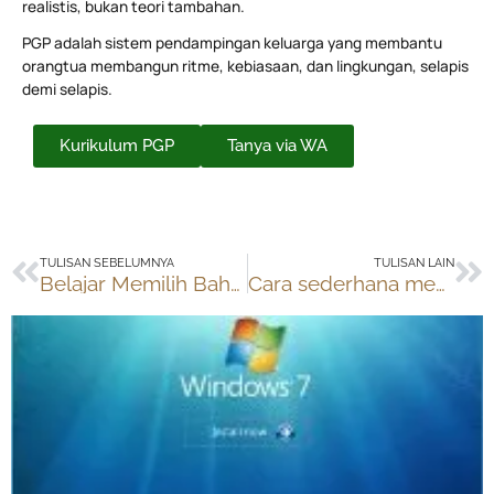
realistis, bukan teori tambahan.
PGP adalah sistem pendampingan keluarga yang membantu
orangtua membangun ritme, kebiasaan, dan lingkungan, selapis
demi selapis.
Kurikulum PGP
Tanya via WA
Prev
Ne
TULISAN SEBELUMNYA
TULISAN LAIN
Belajar Memilih Bahagia
Cara sederhana memulai homeschooling