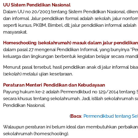
UU Sistem Pendidikan Nasional
Dalam UU no 20/2003 tentang Sistem Pendidikan Nasional, dikenal 
dan informal. Jalur pendidikan formal adalah sekolah, jalur nonf
seperti kursus, PKBM, Bimbel, dll; jalur pendidikan informal adala
masyarakat.
Homeschooling (sekolahrumah) masuk dalam jalur pendidikan
dalam pasal 27 mengenai Pendidikan Informal, yang bunyinya “Pen
keluarga dan lingkungan berbentuk kegiatan belajar secara mandiri
Menurut pasal tersebut, hasil pendidikan anak di jalur informal bi
(sekolah) melalui ujian kesetaraan.
Peraturan Menteri Pendidikan dan Kebudayaan
Payung hukum ke-2 adalah Permendikbud no 129/2014 tentang 
secara khusus tentang sekolahrumah. Jadi, istilah sekolahrumah 
Pendidikan Nasional.
(
Baca
:
Permendikbud tentang S
Walaupun peraturan ini belum ideal dan membutuhkan perbaikan,
sekolahrumah (homeschooling).