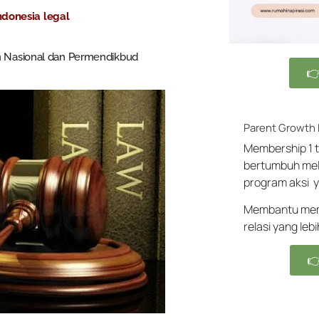
ndonesia legal
n Nasional dan Permendikbud

Parent Growth
Membership 1 t
bertumbuh mel
program aksi y
Membantu memb
relasi yang leb
