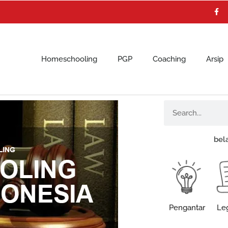
F
a
c
e
b
o
o
k
Homeschooling
PGP
Coaching
Arsip
Search
bel
Pengantar
Leg