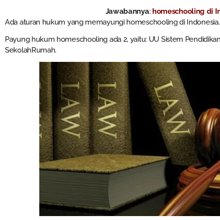
Jawabannya
:
homeschooling di I
Ada aturan hukum yang memayungi homeschooling di Indonesia.
Payung hukum homeschooling ada 2, yaitu: UU Sistem Pendidika
SekolahRumah.