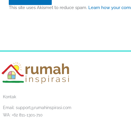
This site uses Akismet to reduce spam.
Learn how your comm
Kontak
Email:
support@rumahinspirasi.com
WA: +62 811-1301-710
F
T
I
Y
S
T
a
w
n
o
o
e