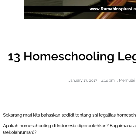
13 Homeschooling Leg
January 13, 2017
,
4:14 pm
,
Memulai
Sekarang mari kita bahaskan sedikit tentang sisi legalitas homesc
Apakah homeschooling di Indonesia diperbolehkan? Bagaimana 
(sekolahrumah)?