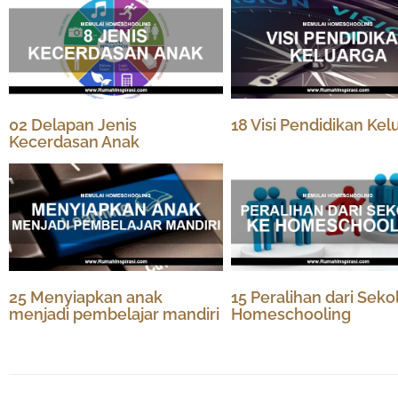
02 Delapan Jenis
18 Visi Pendidikan Kel
Kecerdasan Anak
25 Menyiapkan anak
15 Peralihan dari Seko
menjadi pembelajar mandiri
Homeschooling