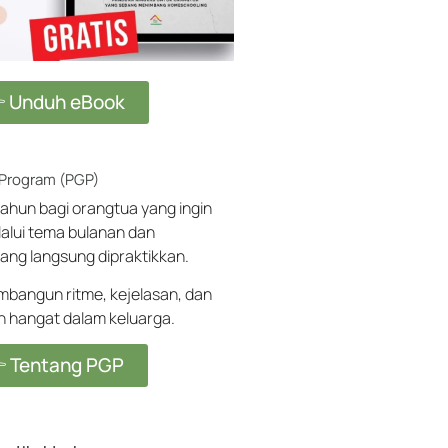
 Unduh eBook
 Program (PGP)
ahun bagi orangtua yang ingin
alui tema bulanan dan
ang langsung dipraktikkan.
angun ritme, kejelasan, dan
ih hangat dalam keluarga.
 Tentang PGP