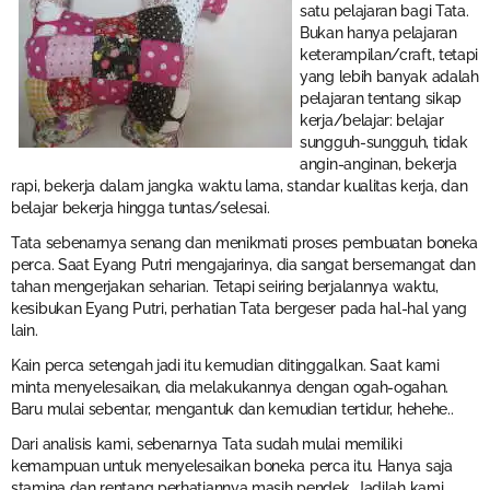
satu pelajaran bagi Tata.
Bukan hanya pelajaran
keterampilan/craft, tetapi
yang lebih banyak adalah
pelajaran tentang sikap
kerja/belajar: belajar
sungguh-sungguh, tidak
angin-anginan, bekerja
rapi, bekerja dalam jangka waktu lama, standar kualitas kerja, dan
belajar bekerja hingga tuntas/selesai.
Tata sebenarnya senang dan menikmati proses pembuatan boneka
perca. Saat Eyang Putri mengajarinya, dia sangat bersemangat dan
tahan mengerjakan seharian. Tetapi seiring berjalannya waktu,
kesibukan Eyang Putri, perhatian Tata bergeser pada hal-hal yang
lain.
Kain perca setengah jadi itu kemudian ditinggalkan. Saat kami
minta menyelesaikan, dia melakukannya dengan ogah-ogahan.
Baru mulai sebentar, mengantuk dan kemudian tertidur, hehehe..
Dari analisis kami, sebenarnya Tata sudah mulai memiliki
kemampuan untuk menyelesaikan boneka perca itu. Hanya saja
stamina dan rentang perhatiannya masih pendek. Jadilah kami