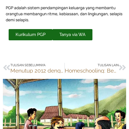
PGP adalah sistem pendampingan keluarga yang membantu
orangtua membangun ritme, kebiasaan, dan lingkungan, selapis
demi selapis.
Kurikulum PGP
Tanya via WA
Prev
Ne
TULISAN SEBELUMNYA
TULISAN LAIN
Menutup 2012 dengan Konser Gelaran Peduli Musik Anak
Homeschooling: Beda Game, Beda Cara Bermain