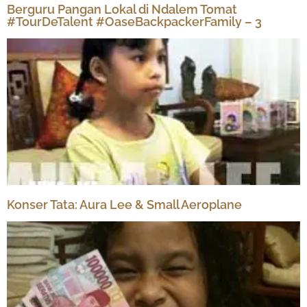
Berguru Pangan Lokal di Ndalem Tomat
#TourDeTalent #OaseBackpackerFamily – 3
Konser Tata: Aura Lee & Small Aeroplane