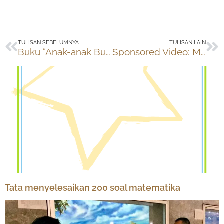
Prev
Ne
TULISAN SEBELUMNYA
TULISAN LAIN
Buku “Anak-anak Bukan Kertas Kosong”. Wajib Baca!
Sponsored Video: Masakan Ibu Tak Ada Tandingannya
Tata menyelesaikan 200 soal matematika