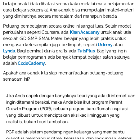
belajar anak tidak dibatasi secara kaku melalui mata pelajaran dan
cara belajar sekuensial. Anak-anak bisa mempelajari materi-materi
yang diminatinya secara mendalam dari manapun berada.
Peluang pembelajaran secara online ini sangat luas. Selain model
perkuliahan seperti Coursera, ada
Khan Academy
untuk anak usia
sekolah (SD-SMP-SMA). Materi belajar yang lebih praktis untuk
mengasah keterampilan juga berlimpah, seperti
Udemy
atau
Lynda
. Bagi peminat dunia grafis, ada
TutsPlus
. Bagi yang ingin
belajar pemrograman, ada banyak tempat belajar, salah satunya
adalah
CodeCademy
.
Apakah anak-anak kita siap memanfaatkan peluang-peluang
semacam ini?
Jika Anda capek dengan banyaknya teori yang ada di internet dan
ingin ditemani beraksi, maka Anda bisa ikut program Parent
Growth Program (PGP), sebuah program baru Rumah Inspirasi
yang dibuat untuk menciptakan aksi kecil mingguan yang
realistis, bukan teori tambahan.
PGP adalah sistem pendampingan keluarga yang membantu
orangtua membangun ritme, kebiasaan, dan lingkungan, selapis