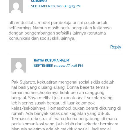
SUJARWO
SEPTEMBER 26, 2016 AT 3:23 PM
alhamdulillah… model pembelajaran ini cocok untuk
selflearning. Namun masih perlu penguatan kaitannya
dengan pengembangan sofskills lainnya (terutama
komunikais dan social skill lainnya.
Reply
RATNA KUSUMA HALIM
SEPTEMBER 19, 2017 AT 7:26 PM
Pak Sujarwo, kekuatiran mengenai social skills adalah
hal basi yang diulang-ulang. Donna beserta teman-
teman homeschoolernya tidak pernah canggung
bergaul. Saya melihat justru anak-anak sekolah yang
lebih sering susah bergaul di luar kelompok
kelas/sekolahnya. Homeschool bukan berarti dikurung di
rumah. Ada banyak kelas dan kegiatan yang diikuti.
Termasuk orkestra, di mana donna bergabung, di mana
perlu komunikasi yang jauh lebih dari sekedar berbicara.
Manusia sejatinya adalah makhluk sosial. Jadi social