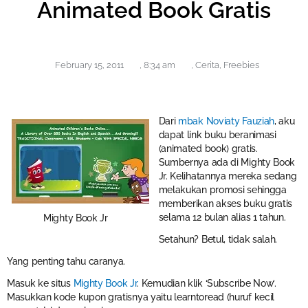
Animated Book Gratis
February 15, 2011
,
8:34 am
,
Cerita
,
Freebies
Dari
mbak Noviaty Fauziah
, aku
dapat link buku beranimasi
(animated book) gratis.
Sumbernya ada di Mighty Book
Jr. Kelihatannya mereka sedang
melakukan promosi sehingga
memberikan akses buku gratis
selama 12 bulan alias 1 tahun.
Mighty Book Jr
Setahun? Betul, tidak salah.
Yang penting tahu caranya.
Masuk ke situs
Mighty Book Jr
. Kemudian klik ‘Subscribe Now’.
Masukkan kode kupon gratisnya yaitu learntoread (huruf kecil