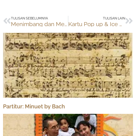
Prev
Ne
TULISAN SEBELUMNYA
TULISAN LAIN
Menimbang dan Menyiapkan Homeschooling
Kartu Pop up & Ice Cream
Partitur: Minuet by Bach