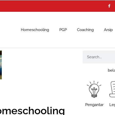
F
a
c
e
b
o
o
k
Homeschooling
PGP
Coaching
Arsip
Search
bel
Pengantar
Leg
omeschooling