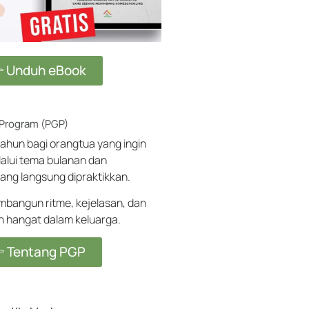
 Unduh eBook
 Program (PGP)
ahun bagi orangtua yang ingin
alui tema bulanan dan
ang langsung dipraktikkan.
angun ritme, kejelasan, dan
ih hangat dalam keluarga.
 Tentang PGP