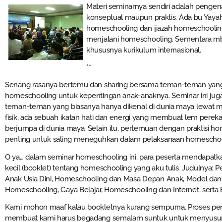
Materi seminarnya sendiri adalah pengena
konseptual maupun praktis. Ada bu Yaya
homeschooling dan ijazah homeschooling
menjalani homeschooling. Sementara mb
khususnya kurikulum internasional.
**
Senang rasanya bertemu dan sharing bersama teman-teman yang 
homeschooling untuk kepentingan anak-anaknya. Seminar ini juga
teman-teman yang biasanya hanya dikenal di dunia maya lewat m
fisik, ada sebuah ikatan hati dan energi yang membuat lem perek
berjumpa di dunia maya. Selain itu, pertemuan dengan praktisi 
penting untuk saling meneguhkan dalam pelaksanaan homeschoo
O ya… dalam seminar homeschooling ini, para peserta mendapatkan
kecil (booklet) tentang homeschooling yang aku tulis. Judulnya
Anak Usia Dini, Homeschooling dan Masa Depan Anak, Model da
Homeschooling, Gaya Belajar, Homeschooling dan Internet, serta
Kami mohon maaf kalau bookletnya kurang sempurna. Proses penc
membuat kami harus begadang semalam suntuk untuk menyusun b