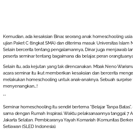
Kemudian, ada kesaksian Binar, seorang anak homeschooling usia 
ujian Paket C (tingkat SMA) dan diterima masuk Universitas Islam 
Selain bercerita tentang pengalamannya, Dinar juga menjawab la
peserta seminar tentang bagaimana dia belajar, peran orangtuanya, s
Selain itu, ada kejutan yang tak direncanakan. Mbak Neno Warism
acara seminar itu ikut memberikan kesaksian dan bercerita men
melakukan homeschooling untuk anak-anaknya. Sebuah surprise
menyenangkan…!
**
Seminar homeschooling itu sendiri bertema “Belajar Tanpa Batas”
sama dengan Rumah Inspirasi. Waktu pelaksanaannya tanggal 7 Ag
Jakarta Selatan. Pembicaranya Yayah Komariah (Komunitas Berkem
Setiawan (SLED Indonesia).