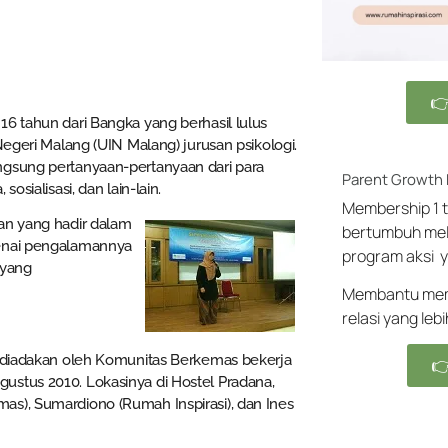

16 tahun dari Bangka yang berhasil lulus
Negeri Malang (UIN Malang) jurusan psikologi.
ngsung pertanyaan-pertanyaan dari para
Parent Growth
osialisasi, dan lain-lain.
Membership 1 t
an yang hadir dalam
bertumbuh mel
genai pengalamannya
program aksi y
 yang
Membantu memb
relasi yang leb
, diadakan oleh Komunitas Berkemas bekerja

ustus 2010. Lokasinya di Hostel Pradana,
as), Sumardiono (Rumah Inspirasi), dan Ines