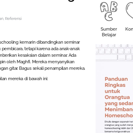
an
,
Referensi
Sumber
Kom
Belajar
chooling kemarin dibandingkan seminar
pembicara, tetapi karena ada anak-anak
berikan kesaksian dalam seminar. Ada
pin oleh Maghfi. Mereka menyanyikan
an gitar. Bagus sekali penampilan mereka.
lan mereka di bawah ini: