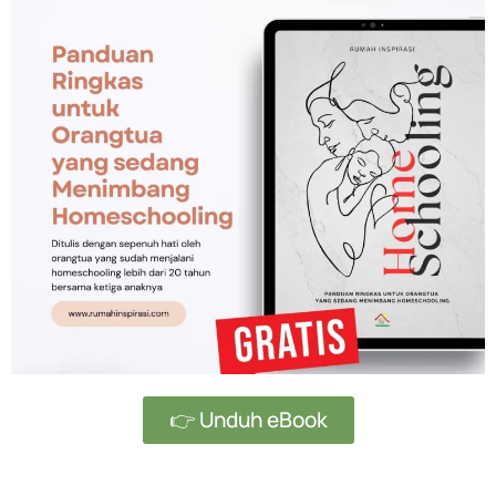
👉 Unduh eBook