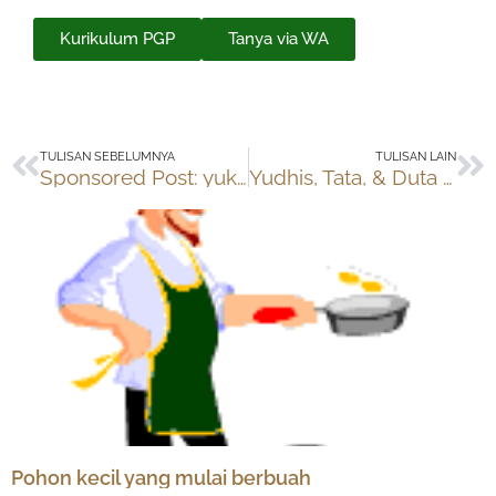
Kurikulum PGP
Tanya via WA
Prev
Ne
TULISAN SEBELUMNYA
TULISAN LAIN
Sponsored Post: yuk sama-sama bikin kue di #WorldBakingDay
Yudhis, Tata, & Duta Belajar Gymnastics
Pohon kecil yang mulai berbuah