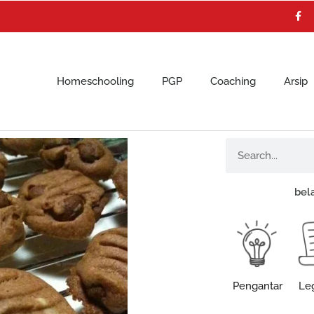
F
a
c
e
b
o
o
k
Homeschooling
PGP
Coaching
Arsip
Search
bel
Pengantar
Leg