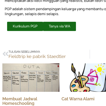
menciptakan aksi kecil mingguan yang realistis, bukan teori 
PGP adalah sistem pendampingan keluarga yang membantu o
lingkungan, selapis demi selapis.
Kurikulum PGP
Tanya via WA
Prev
TULISAN SEBELUMNYA
Fieldtrip ke pabrik Staedtler
Membuat Jadwal
Cat Warna Alami
Homeschooling