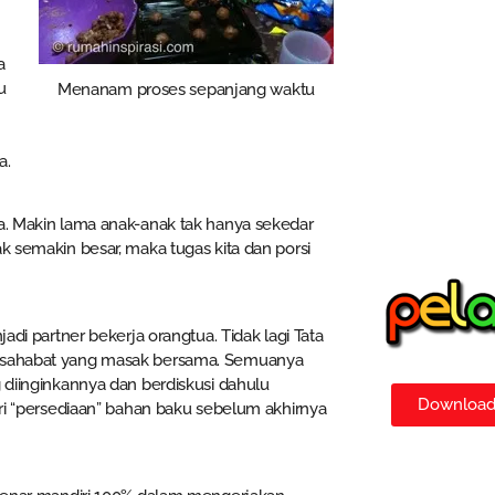
a
u
Menanam proses sepanjang waktu
a.
ya. Makin lama anak-anak tak hanya sekedar
k semakin besar, maka tugas kita dan porsi
adi partner bekerja orangtua. Tidak lagi Tata
 2 sahabat yang masak bersama. Semuanya
g diinginkannya dan berdiskusi dahulu
Download 
iri “persediaan” bahan baku sebelum akhirnya