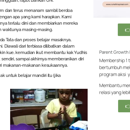
, mingguan, rapot bahkan UN.
am dan terus menanam sambil berdoa
dengan apa yang kami harapkan. Kami
nya terlalu dini dan membiarkan mereka

n waktunya masing-masing.
ada Tata dan proses belajar masaknya,
 Diawali dari terbiasa dilibatkan dalam
Parent Growth
ikin kue, kemudian ikut membantu kak Yudhis
 sendiri, sampai akhirnya memberanikan diri
Membership 1 t
ri makanan-makanan kesukaannya.
bertumbuh mel
program aksi y
ak untuk belajar mandiri itu (jika
Membantu memb
relasi yang leb
