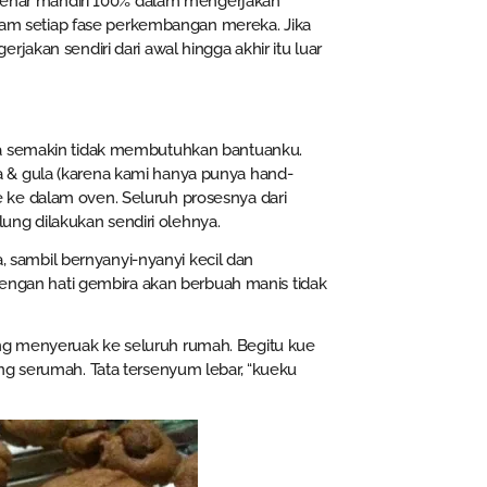
r-benar mandiri 100% dalam mengerjakan
dalam setiap fase perkembangan mereka. Jika
jakan sendiri dari awal hingga akhir itu luar
ia semakin tidak membutuhkan bantuanku.
 & gula (karena kami hanya punya hand-
 ke dalam oven. Seluruh prosesnya dari
ng dilakukan sendiri olehnya.
sambil bernyanyi-nyanyi kecil dan
 dengan hati gembira akan berbuah manis tidak
ng menyeruak ke seluruh rumah. Begitu kue
ng serumah. Tata tersenyum lebar, “kueku