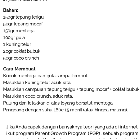
Bahan:
150gr tepung terigu
50gr tepung mocaf
150gr mentega
100gr gula
1 kuning telur
20gr coklat bubuk
50gr coco crunch
Cara Membuat:
Kocok mentega dan gula sampai lembut.
Masukkan kuning telur, aduk rata.
Masukkan campuran tepung terigu + tepung mocaf + coklat bubuk,
Masukkan coco crunch, aduk rata.
Pulung dan letakkan di atas loyang bersalut mentega.
Panggang dengan suhu 160c 15 menit (atau hingga matang).
Jika Anda capek dengan banyaknya teori yang ada di internet 
ikut program Parent Growth Program (PGP), sebuah program 