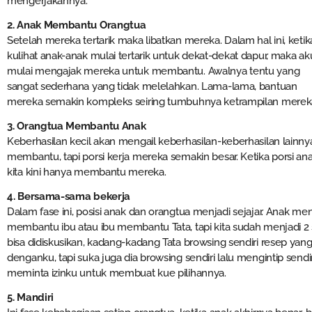
mengerjakannya.
2. Anak Membantu Orangtua
Setelah mereka tertarik maka libatkan mereka. Dalam hal ini, ketik
kulihat anak-anak mulai tertarik untuk dekat-dekat dapur, maka ak
mulai mengajak mereka untuk membantu. Awalnya tentu yang
sangat sederhana yang tidak melelahkan. Lama-lama, bantuan
mereka semakin kompleks seiring tumbuhnya ketrampilan merek
3. Orangtua Membantu Anak
Keberhasilan kecil akan mengail keberhasilan-keberhasilan lainn
membantu, tapi porsi kerja mereka semakin besar. Ketika porsi ana
kita kini hanya membantu mereka.
4. Bersama-sama bekerja
Dalam fase ini, posisi anak dan orangtua menjadi sejajar. Anak menj
membantu ibu atau ibu membantu Tata, tapi kita sudah menjadi
bisa didiskusikan, kadang-kadang Tata browsing sendiri resep yan
denganku, tapi suka juga dia browsing sendiri lalu mengintip send
meminta izinku untuk membuat kue pilihannya.
5. Mandiri