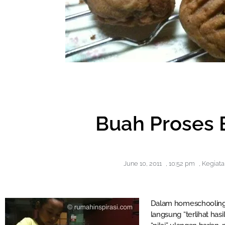
Buah Proses 
June 10, 2011
,
10:52 pm
,
Kegiata
Dalam homeschooling, 
langsung “terlihat has