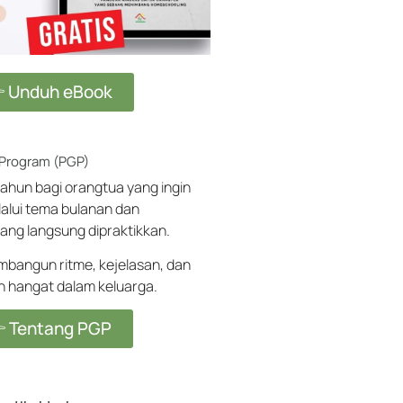
 Unduh eBook
 Program (PGP)
ahun bagi orangtua yang ingin
alui tema bulanan dan
ang langsung dipraktikkan.
angun ritme, kejelasan, dan
ih hangat dalam keluarga.
 Tentang PGP