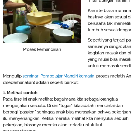
“nilai” ulangan harian
Kami terbiasa menan
hasilnya akan sesuai 
berusaha tak memetik
tumbuh sesuai denga
Seperti yang terjadi p
semuanya sangat alami.
Proses kemandirian
kegiatan masak dan b
yang mulai bisa masak
untuk memasak sendi
Mengutip
seminar Pembelajar Mandiri kemarin
, proses melatih An
disederhanakan) adalah seperti berikut:
1. Melihat contoh
Pada fase ini anak melihat bagaimana kita sebagai orangtua
mengerjakan sesuatu. Di sini “tugas” kita adalah mencintai dan
berbagi “passion” sehingga anak bisa merasakan bahwa pekerjaan
itu menyenangkan. Ketika mereka melihat kita menyukai sebuah
pekerjaan, biasanya mereka akan tertarik untuk ikut