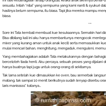
Ini fase kebahagiaan setiap orangtua, ketika anak akhirnya bena
sesuatu. Inilah “nilai” yang sempurna yang kami nanti & syukuri 
hasilnya belum sempurna, itu biasa. Tapi jika mereka mampu menger
biasa.
***
Sore ini Tata kembali membuat kue kesukaannya. Semakin hari d
Bisa dibilang kali ini aku hanya membantunya mengocok mentega
mixer yang kurang aman untuk anak kecil) serta memasukkan kue
mulai mencari bahan, menghitung, mengaduk, menguleni, memulu
Yang membahagiakan adalah Tata melakukannya dengan bahagia, 
berceloteh tiada henti. Aku percaya, sebuah proses yang dijalani
hanya buatnya tapi juga untuk orang-orang di sekitarnya.
Tak lama setelah kue dimasukkan ke oven, bau semerbak langsu
matang, tak sampai 10 menit berikutnya sudah lenyap diserbu ora
laris manisssss” katanya…