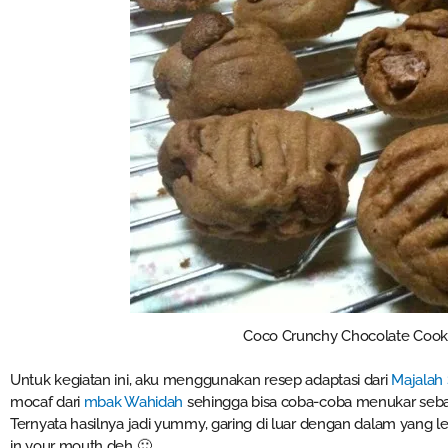
Coco Crunchy Chocolate Cooki
Untuk kegiatan ini, aku menggunakan resep adaptasi dari
Majalah
mocaf dari
mbak Wahidah
sehingga bisa coba-coba menukar seba
Ternyata hasilnya jadi yummy, garing di luar dengan dalam yang 
in your mouth deh 🙂