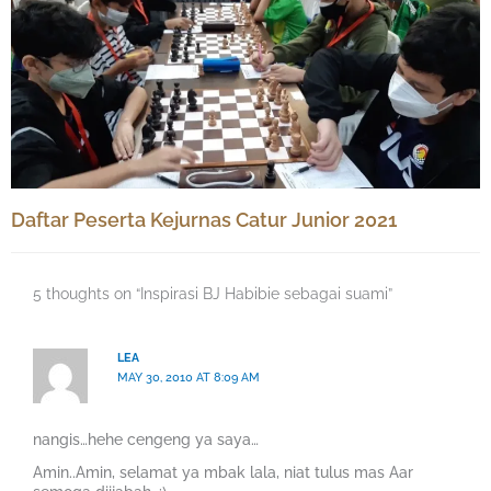
Daftar Peserta Kejurnas Catur Junior 2021
5 thoughts on “Inspirasi BJ Habibie sebagai suami”
LEA
MAY 30, 2010 AT 8:09 AM
nangis…hehe cengeng ya saya…
Amin..Amin, selamat ya mbak lala, niat tulus mas Aar