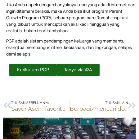
Jika Anda capek dengan banyaknya teori yang ada di internet dan
ingin ditemani beraksi, maka Anda bisa ikut program Parent
Growth Program (PGP), sebuah program baru Rumah Inspirasi
yang dibuat untuk menciptakan aksi kecil mingguan yang
realistis, bukan teori tambahan.
PGP adalah sistem pendampingan keluarga yang membantu
orangtua membangun ritme, kebiasaan, dan lingkungan, selapis
demi selapis.
Kurikulum PGP
Tanya via WA
Prev
Ne
TULISAN SEBELUMNYA
TULISAN LAIN
Sayur Asem favorit Anak-anak
Berbagi/mencari dokumen di Scribd