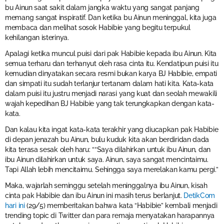
bu Ainun saat sakit dalam jangka waktu yang sangat panjang
memang sangat inspiratif. Dan ketika bu Ainun meninggal, kita juga
membaca dan melihat sosok Habibie yang begitu terpukul
kehilangan isterinya.
Apalagi ketika muncul puisi dari pak Habibie kepada ibu Ainun. Kita
semua terharu dan terhanyut oleh rasa cinta itu. Kendatipun puisi itu
kemudian dinyatakan secara resmi bukan karya BJ Habibie, empati
dan simpati itu sudah terlanjur tertanam dalam hati kita. Kata-kata
dalam puisi itu justru menjadi narasi yang kuat dan seolah mewakili
wajah kepedihan BJ Habibie yang tak terungkapkan dengan kata-
kata.
Dan kalau kita ingat kata-kata terakhir yang diucapkan pak Habibie
di depan jenazah bu Ainun, bulu kuduk kita akan berdiridan dada
kita terasa sesak oleh haru: ““Saya dilahirkan untuk ibu Ainun, dan
ibu Ainun dilahirkan untuk saya. Ainun, saya sangat mencintaimu.
Tapi Allah lebih mencitaimu. Sehingga saya merelakan kamu pergi.”
Maka, wajarlah seminggu setelah meninggalnya ibu Ainun, kisah
cinta pak Habibie dan ibu Ainun ini masih terus berlanjut.
DetikCom
hari ini
(29/5) memberitakan bahwa kata “Habibie” kembali menjadi
trending topic di Twitter dan para remaja menyatakan harapannya