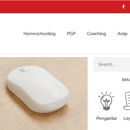
F
a
c
e
b
o
o
k
Homeschooling
PGP
Coaching
Arsip
Search
bel
Pengantar
Leg