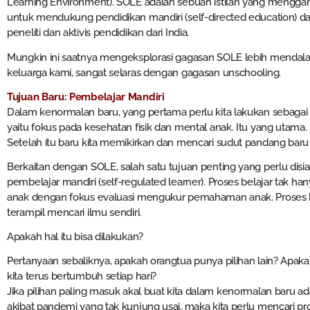
Learning Environment). SOLE adalah sebuah istilah yang mengg
untuk mendukung pendidikan mandiri (self-directed education) da
peneliti dan aktivis pendidikan dari India.
Mungkin ini saatnya mengeksplorasi gagasan SOLE lebih mendal
keluarga kami, sangat selaras dengan gagasan unschooling.
Tujuan Baru: Pembelajar Mandiri
Dalam kenormalan baru, yang pertama perlu kita lakukan sebag
yaitu fokus pada kesehatan fisik dan mental anak. Itu yang utama.
Setelah itu baru kita memikirkan dan mencari sudut pandang baru
Berkaitan dengan SOLE, salah satu tujuan penting yang perlu dis
pembelajar mandiri (self-regulated learner). Proses belajar tak han
anak dengan fokus evaluasi mengukur pemahaman anak. Proses b
terampil mencari ilmu sendiri.
Apakah hal itu bisa dilakukan?
Pertanyaan sebaliknya, apakah orangtua punya pilihan lain? Apak
kita terus bertumbuh setiap hari?
Jika pilihan paling masuk akal buat kita dalam kenormalan baru a
akibat pandemi yang tak kunjung usai, maka kita perlu mencari p