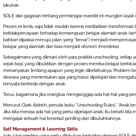
lakukan.
SOLE dan gagasan tentang pembelajar mandiri ini mungkin layak un
Proses ini tentu saja tidak mudah karena melibatkan transformasi
ketidakpercayaan terhadap kemampuan belajar alamiah anak (sehi
bahkan dipaksa menuju jalan yang “benar”) menjadi mempercayai
belajar yang alamiah dan bisa menjadi otonom (merdeka).
Sebagaimana yang diimani oleh para praktisi unschooling, setiap a
sejak bayi, yang dibuktikan dengan proses mereka belajar berbicar
menanyakan tentang apapun yang ingin diketahuinya. Problem belaj
dewasa yang menentukan apa yang harus dipelajari dan mengatur 
ternyata berbeda dengan anak.
Terus, bagaimana jika orangtua menganggap ada hal-hal yang perl
Menurut Clark Aldrich, penulis buku “Unschooling Rules”, “Anak bel
Jika kita merasa ada hal yang perlu dipelajari anak, itu berarti ki
mengapa sebuah hal tersebut penting dan dibutuhkannya.
Self Management & Learning Skills
Ada 2 hal penting yang perlu dilakukan berkaitan dengan SOLE 