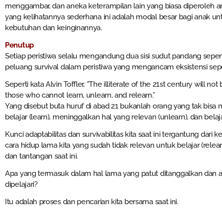
menggambar, dan aneka keterampilan lain yang biasa diperoleh a
yang kelihatannya sederhana ini adalah modal besar bagi anak unt
kebutuhan dan keinginannya.
Penutup
Setiap peristiwa selalu mengandung dua sisi sudut pandang sepert
peluang survival dalam peristiwa yang mengancam eksistensi seper
Seperti kata Alvin Toffler, “The illiterate of the 21st century will 
those who cannot learn, unlearn, and relearn.”
Yang disebut buta huruf di abad 21 bukanlah orang yang tak bisa 
belajar (learn), meninggalkan hal yang relevan (unlearn), dan belaja
Kunci adaptabilitas dan survivabilitas kita saat ini tergantung da
cara hidup lama kita yang sudah tidak relevan untuk belajar (relea
dan tantangan saat ini.
Apa yang termasuk dalam hal lama yang patut ditanggalkan dan a
dipelajari?
Itu adalah proses dan pencarian kita bersama saat ini.