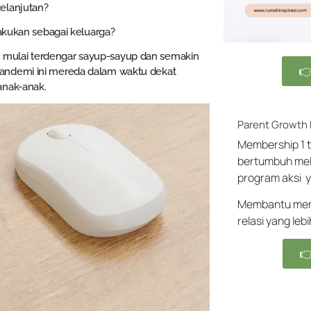
elanjutan?
lakukan sebagai keluarga?
 mulai terdengar sayup-sayup dan semakin

pandemi ini mereda dalam waktu dekat
anak-anak.
Parent Growth
Membership 1 t
bertumbuh mel
program aksi y
Membantu memb
relasi yang leb
