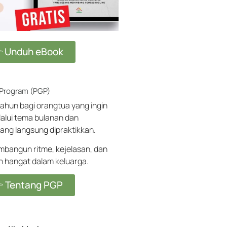
 Unduh eBook
 Program (PGP)
ahun bagi orangtua yang ingin
alui tema bulanan dan
ang langsung dipraktikkan.
angun ritme, kejelasan, dan
ih hangat dalam keluarga.
 Tentang PGP