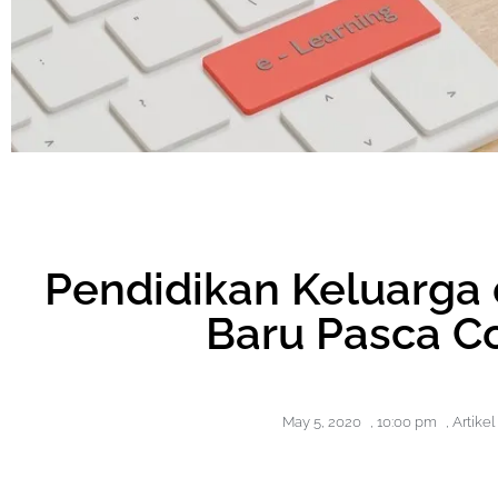
Pendidikan Keluarga
Baru Pasca C
May 5, 2020
,
10:00 pm
,
Artike