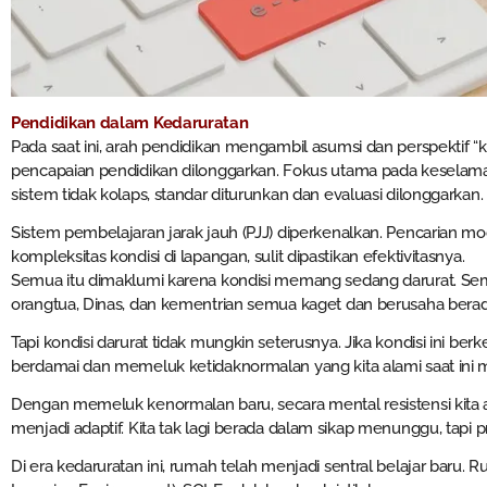
Pendidikan dalam Kedaruratan
Pada saat ini, arah pendidikan mengambil asumsi dan perspektif “ke
pencapaian pendidikan dilonggarkan. Fokus utama pada keselamata
sistem tidak kolaps, standar diturunkan dan evaluasi dilonggarkan.
Sistem pembelajaran jarak jauh (PJJ) diperkenalkan. Pencarian mo
kompleksitas kondisi di lapangan, sulit dipastikan efektivitasnya.
Semua itu dimaklumi karena kondisi memang sedang darurat. Semua
orangtua, Dinas, dan kementrian semua kaget dan berusaha berad
Tapi kondisi darurat tidak mungkin seterusnya. Jika kondisi ini berk
berdamai dan memeluk ketidaknormalan yang kita alami saat ini 
Dengan memeluk kenormalan baru, secara mental resistensi kita a
menjadi adaptif. Kita tak lagi berada dalam sikap menunggu, tapi p
Di era kedaruratan ini, rumah telah menjadi sentral belajar baru.