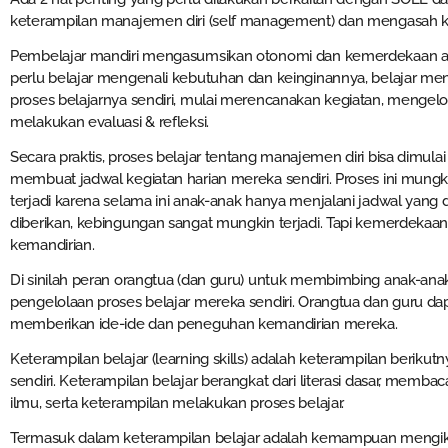
keterampilan manajemen diri (self management) dan mengasah keter
Pembelajar mandiri mengasumsikan otonomi dan kemerdekaan ana
perlu belajar mengenali kebutuhan dan keinginannya, belajar me
proses belajarnya sendiri, mulai merencanakan kegiatan, mengelo
melakukan evaluasi & refleksi.
Secara praktis, proses belajar tentang manajemen diri bisa dimu
membuat jadwal kegiatan harian mereka sendiri. Proses ini mun
terjadi karena selama ini anak-anak hanya menjalani jadwal yang 
diberikan, kebingungan sangat mungkin terjadi. Tapi kemerdekaan 
kemandirian.
Di sinilah peran orangtua (dan guru) untuk membimbing anak-ana
pengelolaan proses belajar mereka sendiri. Orangtua dan guru dapa
memberikan ide-ide dan peneguhan kemandirian mereka.
Keterampilan belajar (learning skills) adalah keterampilan berik
sendiri. Keterampilan belajar berangkat dari literasi dasar, m
ilmu, serta keterampilan melakukan proses belajar.
Termasuk dalam keterampilan belajar adalah kemampuan mengikuti t