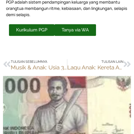
PGP adalah sistem pendampingan keluarga yang membantu
orangtua membangun ritme, kebiasaan, dan lingkungan, selapis
demi selapis.
Kurikulum PGP
Tanya via WA
Prev
Ne
TULISAN SEBELUMNYA
TULISAN LAIN
Musik & Anak: Usia 3-5 tahun
Lagu Anak: Kereta Api