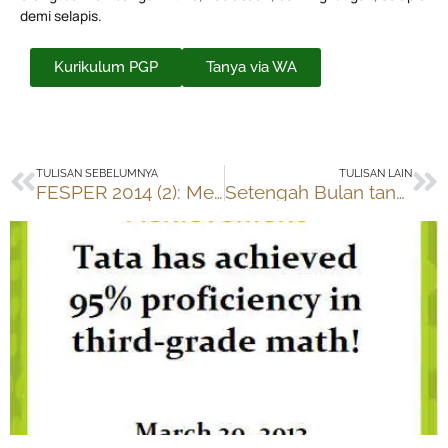
demi selapis.
Kurikulum PGP
Tanya via WA
Prev
Ne
TULISAN SEBELUMNYA
TULISAN LAIN
FESPER 2014 (2): Menikmati Salatiga
Setengah Bulan tanpa TV