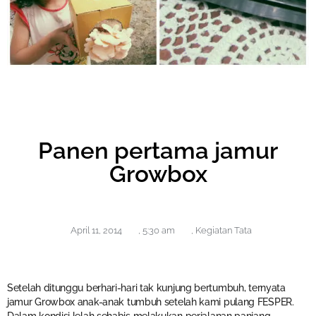
Panen pertama jamur
Growbox
April 11, 2014
,
5:30 am
,
Kegiatan Tata
Setelah ditunggu berhari-hari tak kunjung bertumbuh, ternyata
jamur Growbox anak-anak
tumbuh setelah kami pulang FESPER.
Dalam kondisi lelah sehabis melakukan perjalanan panjang,