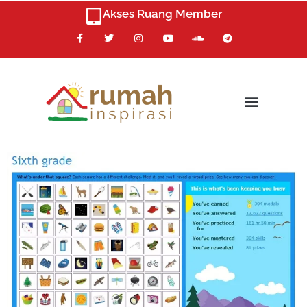
Skip
Akses Ruang Member
to
F
T
I
Y
S
T
content
a
w
n
o
o
e
c
i
s
u
u
l
e
t
t
t
n
e
b
t
a
u
d
g
o
e
g
b
c
r
o
r
r
e
l
a
k
a
o
m
m
u
d