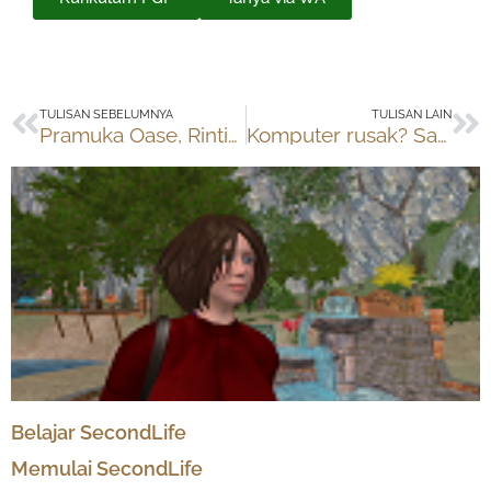
Prev
Ne
TULISAN SEBELUMNYA
TULISAN LAIN
Pramuka Oase, Rintisan Pramuka Berbasis Komunitas
Komputer rusak? Saatnya belajar bertanggung jawab
Belajar SecondLife
Memulai SecondLife