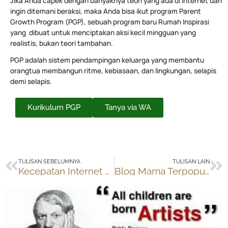
Jika Anda capek dengan banyaknya teori yang ada di internet dan
ingin ditemani beraksi, maka Anda bisa ikut program Parent
Growth Program (PGP), sebuah program baru Rumah Inspirasi
yang dibuat untuk menciptakan aksi kecil mingguan yang
realistis, bukan teori tambahan.
PGP adalah sistem pendampingan keluarga yang membantu
orangtua membangun ritme, kebiasaan, dan lingkungan, selapis
demi selapis.
Kurikulum PGP
Tanya via WA
Prev
Ne
TULISAN SEBELUMNYA
TULISAN LAIN
Kecepatan Internet Dunia
Blog Mama Terpopuler