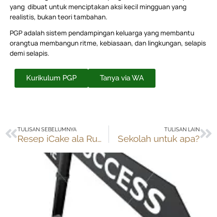
yang dibuat untuk menciptakan aksi kecil mingguan yang
realistis, bukan teori tambahan.
PGP adalah sistem pendampingan keluarga yang membantu
orangtua membangun ritme, kebiasaan, dan lingkungan, selapis
demi selapis.
Kurikulum PGP
Tanya via WA
Prev
Ne
TULISAN SEBELUMNYA
TULISAN LAIN
Resep iCake ala Rumah Inspirasi
Sekolah untuk apa?