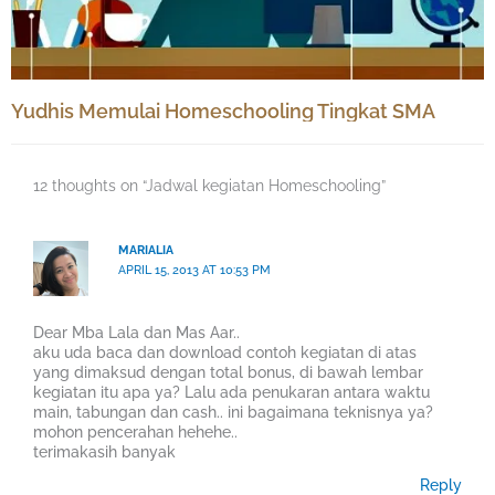
Yudhis Memulai Homeschooling Tingkat SMA
12 thoughts on “Jadwal kegiatan Homeschooling”
MARIALIA
APRIL 15, 2013 AT 10:53 PM
Dear Mba Lala dan Mas Aar..
aku uda baca dan download contoh kegiatan di atas
yang dimaksud dengan total bonus, di bawah lembar
kegiatan itu apa ya? Lalu ada penukaran antara waktu
main, tabungan dan cash.. ini bagaimana teknisnya ya?
mohon pencerahan hehehe..
terimakasih banyak
Reply