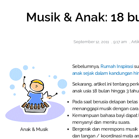
Musik & Anak: 18 b
September 12, 2011
,
9:17 am
,
Arti
Sebelumnya,
Rumah Inspirasi
su
anak sejak dalam kandungan hi
Sekarang, artikel ini tentang p
anak usia 18 bulan hingga 3 tahu
Pada saat berusia delapan belas
menanggapi musik dengan cara y
Kemampuan bahasa bayi dapat l
menyanyi dan meniru suara.
Bergerak dan merespons musi
Anak & Musik
dan tangan / koordinasi mata an