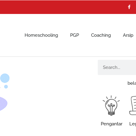
F
a
c
e
b
o
o
k
Homeschooling
PGP
Coaching
Arsip
Search
bel
Pengantar
Leg