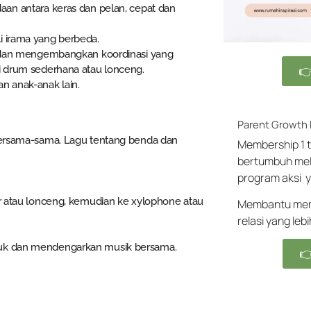
an antara keras dan pelan, cepat dan
 irama yang berbeda.
a dan mengembangkan koordinasi yang

i drum sederhana atau lonceng.
n anak-anak lain.
Parent Growth
bersama-sama. Lagu tentang benda dan
Membership 1 t
bertumbuh mel
program aksi y
r atau lonceng, kemudian ke xylophone atau
Membantu memb
relasi yang leb
uk dan mendengarkan musik bersama.
