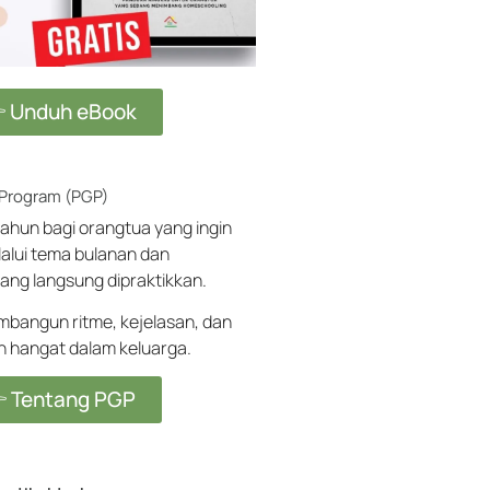
 Unduh eBook
 Program (PGP)
ahun bagi orangtua yang ingin
alui tema bulanan dan
ang langsung dipraktikkan.
angun ritme, kejelasan, dan
ih hangat dalam keluarga.
 Tentang PGP