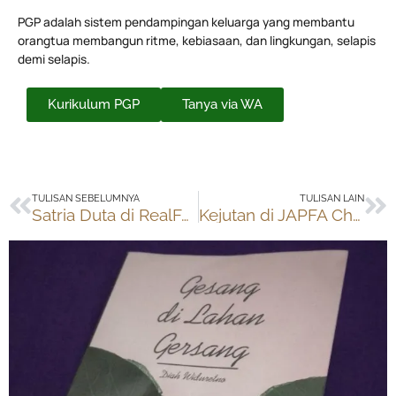
PGP adalah sistem pendampingan keluarga yang membantu
orangtua membangun ritme, kebiasaan, dan lingkungan, selapis
demi selapis.
Kurikulum PGP
Tanya via WA
Prev
Ne
TULISAN SEBELUMNYA
TULISAN LAIN
Satria Duta di RealFood Chess Open Championship Bojonegoro
Kejutan di JAPFA Christmas Cup 2022