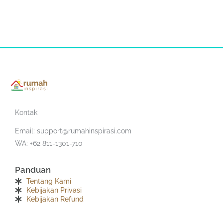
Kontak
Email:
support@rumahinspirasi.com
WA: +62 811-1301-710
Panduan
Tentang Kami
Kebijakan Privasi
Kebijakan Refund
F
T
I
Y
S
T
a
w
n
o
o
e