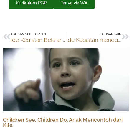
Kurikulum PGP
Tanya via WA
Prev
Ne
TULISAN SEBELUMNYA
TULISAN LAIN
Ide Kegiatan Belajar Memakai Daun
Ide Kegiatan menggunakan Garam
Children See, Children Do. Anak Mencontoh dari
Kita