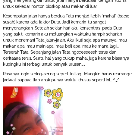
yang menyenangkan untuk jalan hanya berduaan dengan Yudhis
untuk sekedar nonton bioskop atau makan di luar.
Kesempatan jalan hanya berdua Tata menjadi lebih “mahal” (baca:
susah) karena ada faktor Duta. Jadi kemarin itu sangat
menyenangkan. Setelah sekian hari aku konsentrasi pada Duta
yang sakit, kemarin aku meluangkan waktuku hampir seharian
untuk menemani Tata jalan-jalan. Aku ikuti saja apa maunya, mau
makan apa, mau main apa, mau beli apa, mau ke mana lagi…
Terserah Tata. Sepanjang jalan Tata ngoceeeeeeh terus dan
ceritaaaa terus. Suatu hal yang cukup mahal juga karena biasanya
kupingku ini terbagi untuk banyak urusan…..
Rasanya ingin sering-sering seperti ini lagi. Mungkin harus rearrange
jadwal, supaya tiap anak punya waktu khusus seperti ini… ^_^