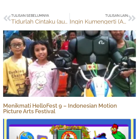
Prev
Ne
TULISAN SEBELUMNYA
TULISAN LAIN
Tidurlah Cintaku (audioboo)
Ingin Kumengerti (Audioboo)
Menikmati HelloFest 9 – Indonesian Motion
Picture Arts Festival