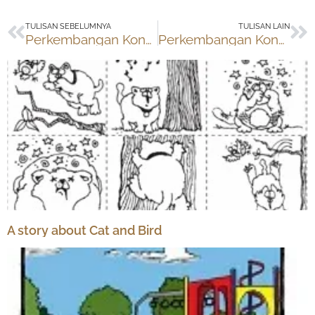
Prev
Ne
TULISAN SEBELUMNYA
TULISAN LAIN
Perkembangan Kondisi Kehamilan dan Bayi Minggu ke-24
Perkembangan Kondisi Kehamilan dan Bayi Minggu ke-25
A story about Cat and Bird