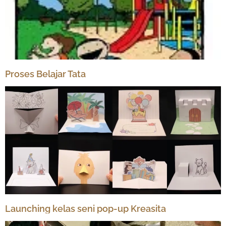
Proses Belajar Tata
Launching kelas seni pop-up Kreasita