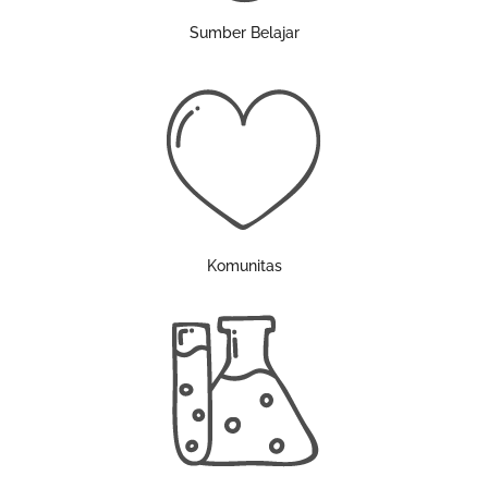
Sumber Belajar
Komunitas