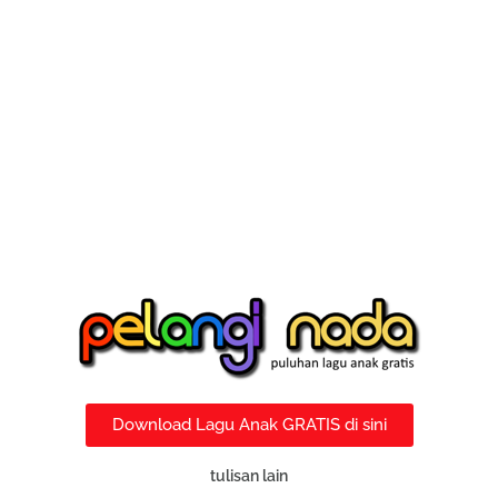
Download Lagu Anak GRATIS di sini
tulisan lain