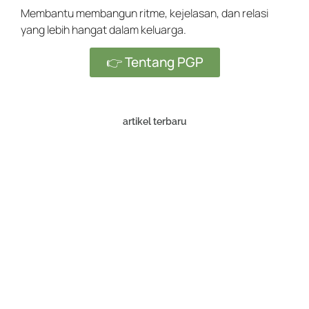
Membantu membangun ritme, kejelasan, dan relasi
yang lebih hangat dalam keluarga.
👉 Tentang PGP
artikel terbaru