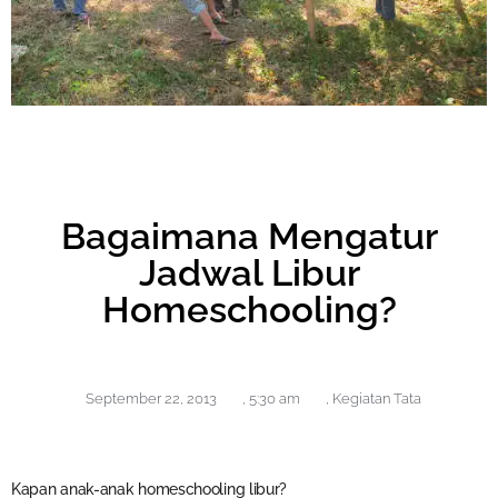
Bagaimana Mengatur
Jadwal Libur
Homeschooling?
September 22, 2013
,
5:30 am
,
Kegiatan Tata
Kapan anak-anak homeschooling libur?