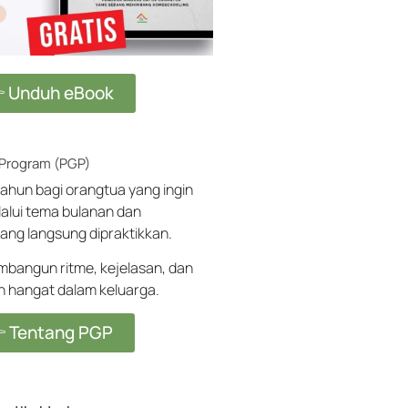
 Unduh eBook
 Program (PGP)
ahun bagi orangtua yang ingin
alui tema bulanan dan
ang langsung dipraktikkan.
angun ritme, kejelasan, dan
ih hangat dalam keluarga.
 Tentang PGP