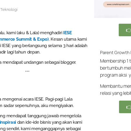
l Teknologi

lalu, kami (aku & Lala) menghadiri
IESE
ommerce Summit & Expo)
. Kesan utama kami
 IESE yang berlangsung selama 3 hari adalah
dir lagi tahun depan.
Parent Growth
Membership 1 t
ka mendapat undangan sebagai blogger.
bertumbuh mel
***
program aksi y
Membantu memb
relasi yang leb
 mengenai acara IESE. Pagi-pagi Lala
m sadar sepenuhnya, aku mengiyakan.

edang mendapat tanggung jawab mengelola
nspirasi
dan ide-ide bisnis yang akan kami
ng sendiri, kami menganggapnya sebagai