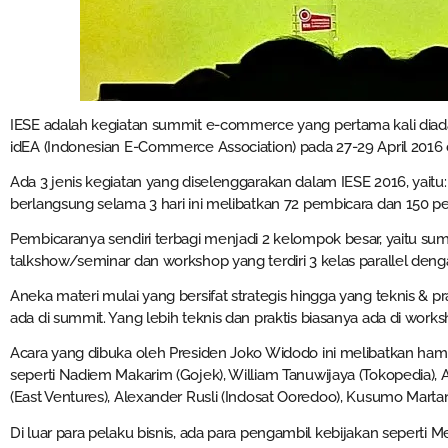
IESE adalah kegiatan summit e-commerce yang pertama kali diada
idEA (Indonesian E-Commerce Association) pada 27-29 April 2016 d
Ada 3 jenis kegiatan yang diselenggarakan dalam IESE 2016, yait
berlangsung selama 3 hari ini melibatkan 72 pembicara dan 150 p
Pembicaranya sendiri terbagi menjadi 2 kelompok besar, yaitu sum
talkshow/seminar dan workshop yang terdiri 3 kelas parallel deng
Aneka materi mulai yang bersifat strategis hingga yang teknis & prak
ada di summit. Yang lebih teknis dan praktis biasanya ada di works
Acara yang dibuka oleh Presiden Joko Widodo ini melibatkan hampir
seperti Nadiem Makarim (Gojek), William Tanuwijaya (Tokopedia), 
(East Ventures), Alexander Rusli (Indosat Ooredoo), Kusumo Martanto 
Di luar para pelaku bisnis, ada para pengambil kebijakan seperti