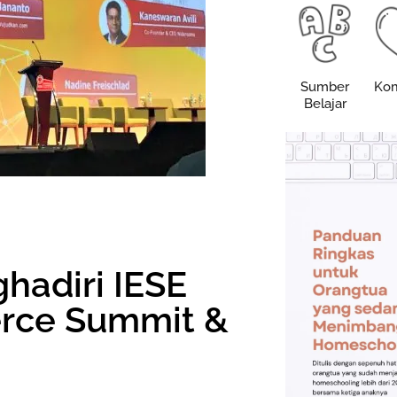
Sumber
Kom
Belajar
adiri IESE
rce Summit &