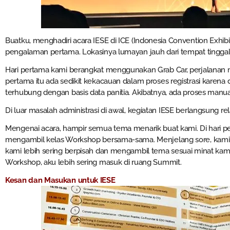
Buatku, menghadiri acara IESE di ICE (Indonesia Convention Exhibi
pengalaman pertama. Lokasinya lumayan jauh dari tempat tinggalk
Hari pertama kami berangkat menggunakan Grab Car, perjalanan m
pertama itu ada sedikit kekacauan dalam proses registrasi karena d
terhubung dengan basis data panitia. Akibatnya, ada proses manu
Di luar masalah administrasi di awal, kegiatan IESE berlangsung rela
Mengenai acara, hampir semua tema menarik buat kami. Di hari p
mengambil kelas Workshop bersama-sama. Menjelang sore, kami mu
kami lebih sering berpisah dan mengambil tema sesuai minat kami
Workshop, aku lebih sering masuk di ruang Summit.
Kesan dan Masukan untuk IESE