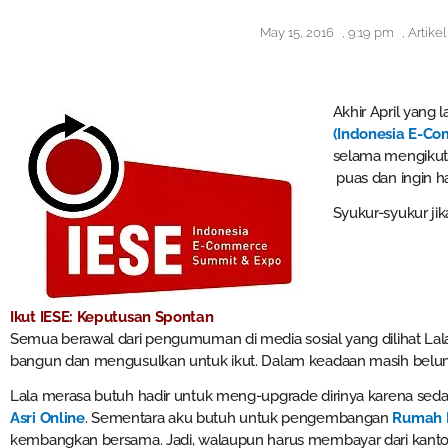
May 15, 2016
,
9:19 pm
,
Artike
Akhir April yang 
(Indonesia E-C
selama mengikuti
puas dan ingin ha
Syukur-syukur ji
Ikut IESE: Keputusan Spontan
Semua berawal dari pengumuman di media sosial yang dilihat Lala
bangun dan mengusulkan untuk ikut. Dalam keadaan masih belu
Lala merasa butuh hadir untuk meng-upgrade dirinya karena s
Asri Online
. Sementara aku butuh untuk pengembangan
Rumah I
kembangkan bersama. Jadi, walaupun harus membayar dari kanto