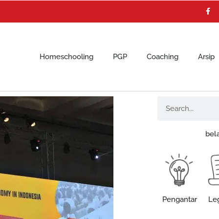
F
a
c
e
b
o
o
k
Homeschooling
PGP
Coaching
Arsip
Search
bel
Pengantar
Leg