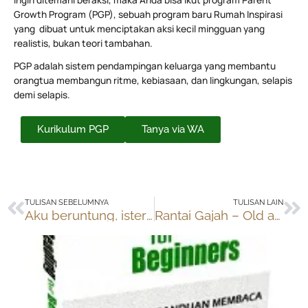
Growth Program (PGP), sebuah program baru Rumah Inspirasi
yang dibuat untuk menciptakan aksi kecil mingguan yang
realistis, bukan teori tambahan.
PGP adalah sistem pendampingan keluarga yang membantu
orangtua membangun ritme, kebiasaan, dan lingkungan, selapis
demi selapis.
Kurikulum PGP
Tanya via WA
Prev
Ne
TULISAN SEBELUMNYA
TULISAN LAIN
Aku beruntung, isteriku seorang gamers
Rantai Gajah – Old and New