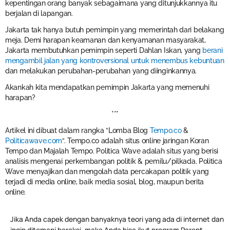
kepentingan orang banyak sebagaimana yang ditunjukkannya itu
berjalan di lapangan.
Jakarta tak hanya butuh pemimpin yang memerintah dari belakang
meja. Demi harapan keamanan dan kenyamanan masyarakat,
Jakarta membutuhkan pemimpin seperti Dahlan Iskan, yang
berani
mengambil jalan yang kontroversional untuk menembus kebuntuan
dan melakukan perubahan-perubahan yang diinginkannya.
Akankah kita mendapatkan pemimpin Jakarta yang memenuhi
harapan?
***
Artikel ini dibuat dalam rangka “Lomba Blog
Tempo.co
&
Politicawave.com
“. Tempo.co adalah situs online jaringan Koran
Tempo dan Majalah Tempo. Politica Wave adalah situs yang berisi
analisis mengenai perkembangan politik & pemilu/pilkada. Politica
Wave menyajikan dan mengolah data percakapan politik yang
terjadi di media online, baik media sosial, blog, maupun berita
online.
Jika Anda capek dengan banyaknya teori yang ada di internet dan
ingin ditemani beraksi, maka Anda bisa ikut program Parent