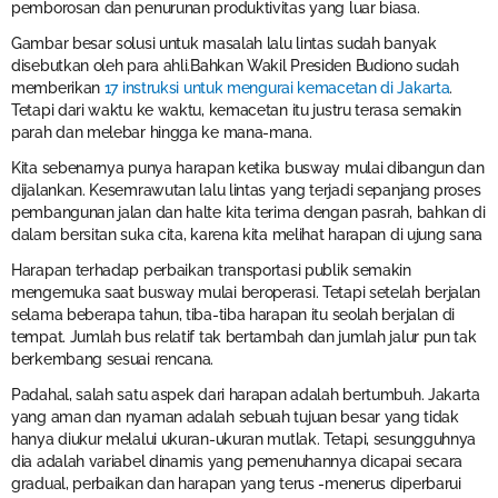
pemborosan dan penurunan produktivitas yang luar biasa.
Gambar besar solusi untuk masalah lalu lintas sudah banyak
disebutkan oleh para ahli.Bahkan Wakil Presiden Budiono sudah
memberikan
17 instruksi untuk mengurai kemacetan di Jakarta
.
Tetapi dari waktu ke waktu, kemacetan itu justru terasa semakin
parah dan melebar hingga ke mana-mana.
Kita sebenarnya punya harapan ketika busway mulai dibangun dan
dijalankan. Kesemrawutan lalu lintas yang terjadi sepanjang proses
pembangunan jalan dan halte kita terima dengan pasrah, bahkan di
dalam bersitan suka cita, karena kita melihat harapan di ujung sana
Harapan terhadap perbaikan transportasi publik semakin
mengemuka saat busway mulai beroperasi. Tetapi setelah berjalan
selama beberapa tahun, tiba-tiba harapan itu seolah berjalan di
tempat. Jumlah bus relatif tak bertambah dan jumlah jalur pun tak
berkembang sesuai rencana.
Padahal, salah satu aspek dari harapan adalah bertumbuh. Jakarta
yang aman dan nyaman adalah sebuah tujuan besar yang tidak
hanya diukur melalui ukuran-ukuran mutlak. Tetapi, sesungguhnya
dia adalah variabel dinamis yang pemenuhannya dicapai secara
gradual, perbaikan dan harapan yang terus -menerus diperbarui